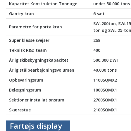
Kapacitet Konstruktion Tonnage
under 50.000 tons
Gantry kran
6 sæt
SWL200ton, SWL15
Parametre for portalkran
ton og SWL 25-ton
Super klasse svejser
268
Teknisk R&D team
400
Årlig skibsbygningskapacitet
500.000 DWT
Årlig stålbearbejdningsvolumen
40.000 tons
Opbevaringsrum
1100SQMX2
Belægningsrum
1000SQMX1
Sektioner Installationsrum
2700SQMX1
Skærestue
2100SQMX1
Fartøjs display