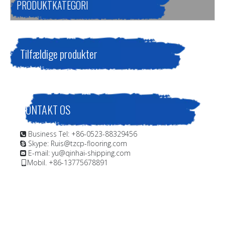
PRODUKTKATEGORI
Tilfældige produkter
KONTAKT OS
Business Tel: +86-0523-88329456

Skype: Ruis@tzcp-flooring.com

E-mail:
yu@qinhai-shipping.com

Mobil. +86-13775678891
