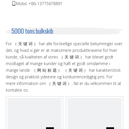
Mobil. +86-13775678891

5000 tons bulkskib
For （ 关 键 词 ） har alle forskellige specielle bekymringer over
det, og hvad vi gør er at maksimere produktkravene for hver
kunde, så kvaliteten af ​​vores （ 关 键 词 ） har blevet godt
modtaget af mange kunder og haft et godt omdømme i
mange lande. （ 网 站 标 题 ） （ 关 键 词 ） har karakteristisk
design og praktisk ydeevne og konkurrencedygtig pris. For
mere information om （ 关 键 词 ）, føl er du velkommen til at
kontakte os.