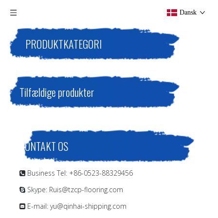
Dansk
PRODUKTKATEGORI
Tilfældige produkter
KONTAKT OS
Business Tel: +86-0523-88329456

Skype: Ruis@tzcp-flooring.com

E-mail:
yu@qinhai-shipping.com
