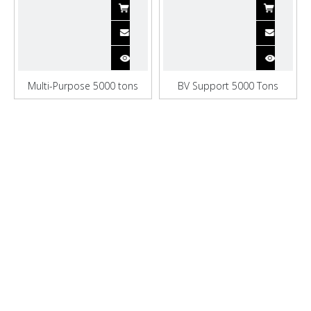
Multi-Purpose 5000 tons
BV Support 5000 Tons
jernmalm Bulk Carrier
Cement Bulk Carrier