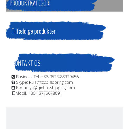
PRODUKTKATEGORI
Tilfældige produkter
KONTAKT OS
Business Tel: +86-0523-88329456

Skype: Ruis@tzcp-flooring.com

E-mail:
yu@qinhai-shipping.com

Mobil. +86-13775678891
