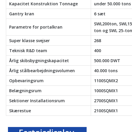
Kapacitet Konstruktion Tonnage
under 50.000 tons
Gantry kran
6 sæt
SWL200ton, SWL15
Parametre for portalkran
ton og SWL 25-ton
Super klasse svejser
268
Teknisk R&D team
400
Årlig skibsbygningskapacitet
500.000 DWT
Årlig stålbearbejdningsvolumen
40.000 tons
Opbevaringsrum
1100SQMX2
Belægningsrum
1000SQMX1
Sektioner Installationsrum
2700SQMX1
Skærestue
2100SQMX1