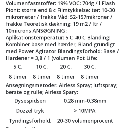
Volumenfaststoffer: 19% VOC: 704g / l Flash
Piont: større end 8 c Filmtykkelse: tør: 10-30
mikrometer / frakke Våd: 52-157mikroner /
frakke Teoretisk dækning: 19 m2 / ltr /
10microns ANSØGNING :
Aplikationstemperatur: 5 C-40 C Blanding:
Kombiner base med hærder; Bland grundigt
med Power Agitator Blandingsforhold: Base /
Hardener = 3,8 / 1 (volumen Pot Life:
5 C.
10 C.
20 C.
30 C.
8 timer
8 timer
8 timer
8 timer
Ansøgningsmetoder: Airless Spray; luftspray;
børste og rulle; Airless Spary:
Dysespidsen
0,28 mm-0,38mm
Dozzel tryk
> 10MPA.
Tyndingsforhold.
20-30 volumenprocent