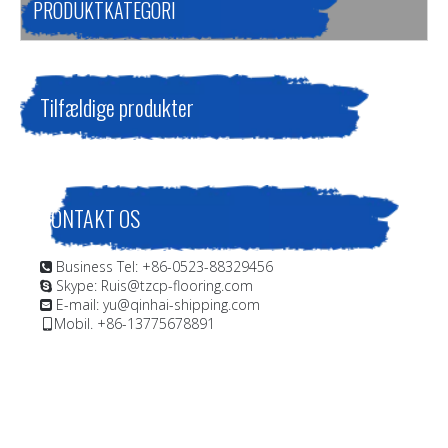
PRODUKTKATEGORI
Tilfældige produkter
KONTAKT OS
Business Tel: +86-0523-88329456

Skype: Ruis@tzcp-flooring.com

E-mail:
yu@qinhai-shipping.com

Mobil. +86-13775678891
