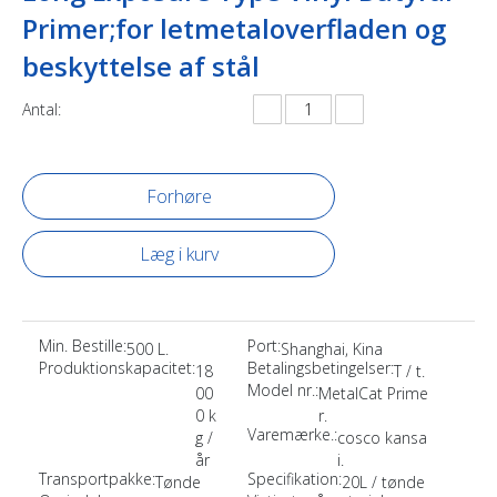
Primer;for letmetaloverfladen og
beskyttelse af stål
Antal:
Forhøre
Læg i kurv
Min. Bestille:
Port:
500 L.
Shanghai, Kina
Produktionskapacitet:
Betalingsbetingelser:
18
T / t.
Model nr.:
00
MetalCat Prime
0 k
r.
Varemærke.:
g /
cosco kansa
år
i.
Transportpakke:
Specifikation:
Tønde
20L / tønde