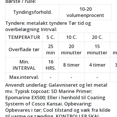
Børste / rulle:
10-20
Tyndingsforhold.
volumenprocent
Tyndere: metalakt tyndere Tør tid og
overbelægning Intrval:
TEMPERATUR
5 C.
10 C.
20 C.
25
20
15
Overflade tør
min
minutter
minutter
m
Min.
16
8 timer
4 timer
INTERVAL
HRS.
Max.interval.
-
-
-
Anvendt underlag: Galavniseret og let metal
mv. Typisk topcoat: SD Marine Primer;
Epomarine EX500; Eller i henhold til Coating
Systerm of Cosco Kansai. Opbevaring:
Opbevares i tør; Cool tilstand og væk fra kilde
til varme og tænding. KONTROLLER SKAL