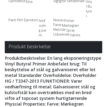
Oprindelse:
Vigtigste råmateriale.:
Kina
Viny
l Bu
tyra
l.
Paint Film Ejendom:
Niveau:
Antif
Primer.
Farve:
oulin
Mørkegrøn
Metode:
g pai
Spray
Udseende:
nt.
Væske
Produkt beskrivelse
Produktbeskrivelse: En lang eksponeringstype
Vinyl Butyral Primer Anbefalet brug: Til
beskyttelse af stål og galvaniseret eller let
metal Standarder Overholdelse: Overholder
HG / T3347-2013 FUNKTIONER: Varer
vedhæftning til metal; Galvaniseret stål og
kulstofstål kan overtrækkes med en bred
vifte af topcoat system hurtigtørrende
Physcial Properties: Farve: Mørkegrøn