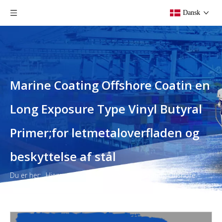
Dansk
Marine Coating Offshore Coatin en
Long Exposure Type Vinyl Butyral
Primer;for letmetaloverfladen og
beskyttelse af stål
Du er her:
Hjem
»
Produkter
»
Marine Coating Offshore
Coatin en Long Exposure Type Vinyl Butyral Primer;for
letmetaloverfladen og beskyttelse af stål