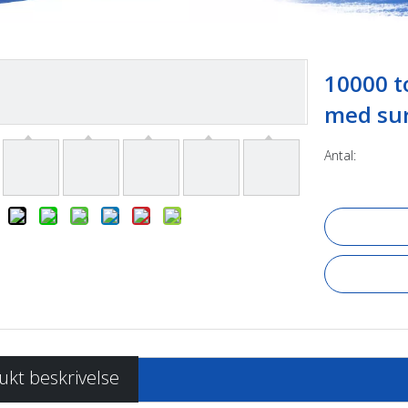
10000 t
med su
Antal:
ukt beskrivelse