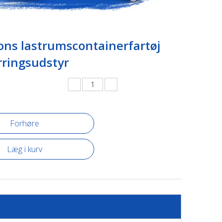
ons lastrumscontainerfartøj
rringsudstyr
Forhøre
Læg i kurv