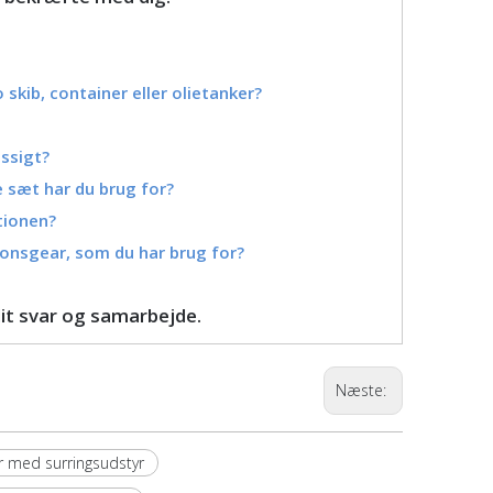
o skib, container eller olietanker?
æssigt?
ge sæt har du brug for?
ktionen?
nsgear, som du har brug for?
 dit svar og samarbejde.
Næste:
 med surringsudstyr