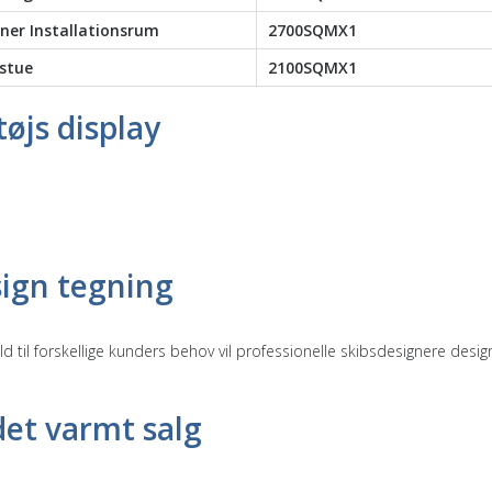
ner Installationsrum
2700SQMX1
stue
2100SQMX1
tøjs display
ign tegning
ld til forskellige kunders behov vil professionelle skibsdesignere designe
et varmt salg