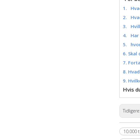
1. Hva
2. Hva
3. Hvil
4. Har 
5. hvor
6. Skal
7. Fort
8. Hva
9. Hvilk
Hvis d
Tidligere
10.000 