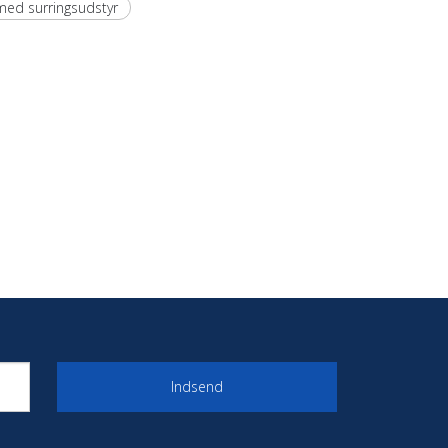
med surringsudstyr
Indsend