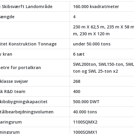
i Skibsværft Landområde
160.000 kvadratmeter
mængde
4
230 m X 62,5 m, 235 m X 58 m
m, 230 m X 120 m
itet Konstruktion Tonnage
under 50.000 tons
y kran
6 sæt
SWL200ton, SWL150-ton, SWL
etre for portalkran
ton og SWL 25-ton x2
klasse svejser
268
sk R&D team
400
skibsbygningskapacitet
500.000 DWT
 stålbearbejdningsvolumen
40.000 tons
aringsrum
1100SQMX2
ningsrum
1000SQMX1