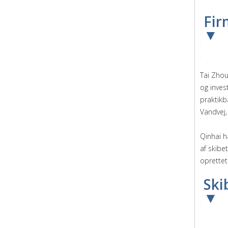
Fir
▼
Tai Zhou
og inves
praktikb
Vandvej,
Qinhai h
af skibe
oprette
Ski
▼