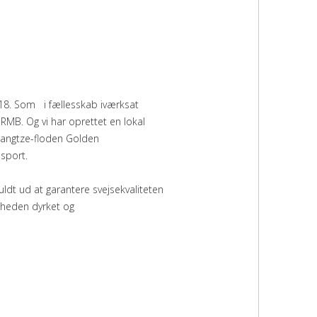
2018. Som i fællesskab iværksat
r RMB. Og vi har oprettet en lokal
d Yangtze-floden Golden
sport.
 fuldt ud at garantere svejsekvaliteten
omheden dyrket og