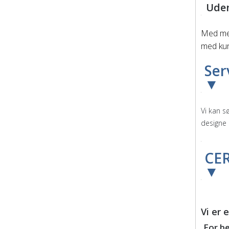
Uden
Med mer
med kund
Serv
▼
Vi kan s
designe 
CER
▼
Vi er 
For b