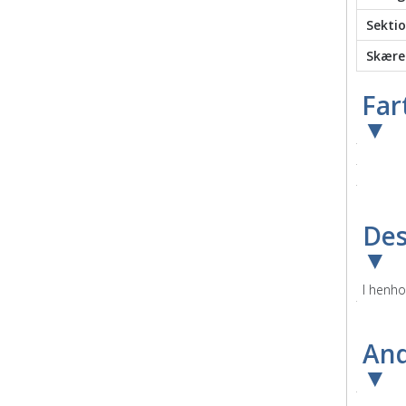
Sektio
Skære
Far
▼
Des
▼
I henho
And
▼