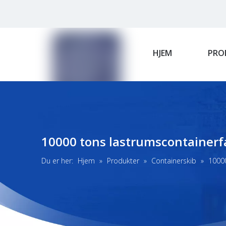
HJEM
PRO
10000 tons lastrumscontainerf
Du er her:
Hjem
»
Produkter
»
Containerskib
»
10000