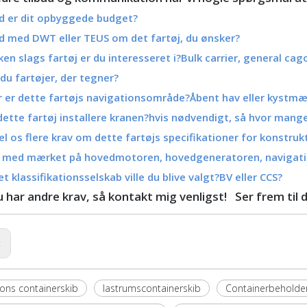
d er dit opbyggede budget?
d med DWT eller TEUS om det fartøj, du ønsker?
ken slags fartøj er du interesseret i?Bulk carrier, general cag
du fartøjer, der tegner?
 er dette fartøjs navigationsområde?Åbent hav eller kystm
 dette fartøj installere kranen?hvis nødvendigt, så hvor man
æl os flere krav om dette fartøjs specifikationer for konstru
d med mærket på hovedmotoren, hovedgeneratoren, navigatio
et klassifikationsselskab ville du blive valgt?BV eller CCS?
u har andre krav, så kontakt mig venligst! Ser frem til
:
tons containerskib
lastrumscontainerskib
Containerbeholder