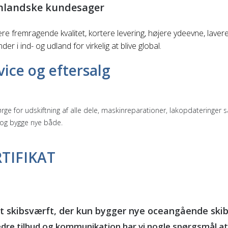
landske kundesager
e fremragende kvalitet, kortere levering, højere ydeevne, laver
er i ind- og udland for virkelig at blive global.
ice og eftersalg
ørge for udskiftning af alle dele, maskinreparationer, lakopdateringer
og bygge nye både.
TIFIKAT
et skibsværft, der kun bygger nye oceangående skibe,
edre tilbud og kommunikation har vi nogle spørgsmål a