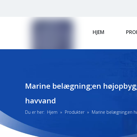
HJEM
PRO
Marine belægning;en højopbygge
havvand
Du er her:
Hjem
»
Produkter
»
Marine belægning;en hø