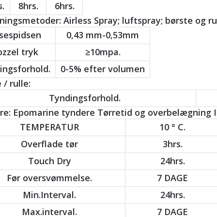
.
8hrs.
6hrs.
ingsmetoder: Airless Spray; luftspray; børste og rul
sespidsen
0,43 mm-0,53mm
zzel tryk
≥10mpa.
ingsforhold.
0-5% efter volumen
 / rulle:
Tyndingsforhold.
e: Epomarine tyndere Tørretid og overbelægning In
TEMPERATUR
10 ° C.
Overflade tør
3hrs.
Touch Dry
24hrs.
Før oversvømmelse.
7 DAGE
Min.Interval.
24hrs.
Max.interval.
7 DAGE