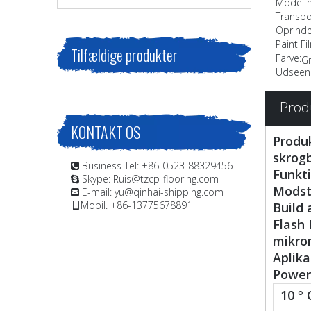
Model n
Transpo
Oprinde
Paint F
Tilfældige produkter
Farve:
Gr
Udseen
Prod
KONTAKT OS
Produk
skrogb
Business Tel: +86-0523-88329456

Funkt
Skype: Ruis@tzcp-flooring.com

Modst
E-mail:
yu@qinhai-shipping.com

Mobil. +86-13775678891
Build 

Flash 
mikrom
Aplika
Power 
10 ° 