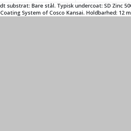
t substrat: Bare stål. Typisk undercoat: SD Zinc 500
 Coating System of Cosco Kansai. Holdbarhed: 12 m