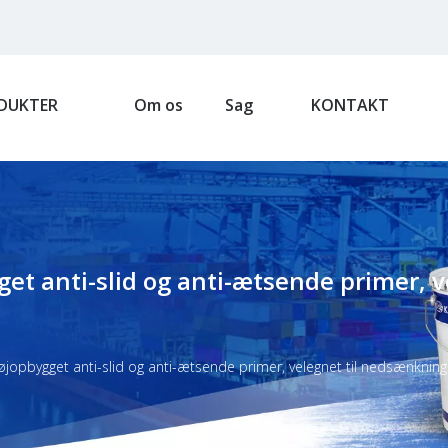
DUKTER
Om os
Sag
KONTAKT
t anti-slid og anti-ætsende primer, v
jopbygget anti-slid og anti-ætsende primer, velegnet til nedsænkning