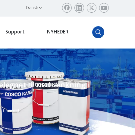
Dansk
Support
NYHEDER
elegnet til nedsænkning i
 i havvand