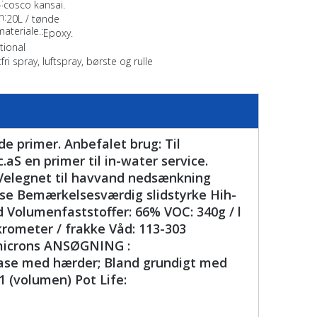
:
cosco kansai.
n:
20L / tønde
materiale.:
Epoxy.
tional
tfri spray, luftspray, børste og rulle
e primer. Anbefalet brug: Til
aS en primer til in-water service.
Velegnet til havvand nedsænkning
e Bemærkelsesværdig slidstyrke Hih-
d Volumenfaststoffer: 66% VOC: 340g / l
ikrometer / frakke Våd: 113-303
10microns ANSØGNING :
 base med hærder; Bland grundigt med
1 (volumen) Pot Life: