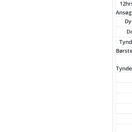
12hrs
Ansøgn
Dy
Do
Tynd
Børste
Tynder