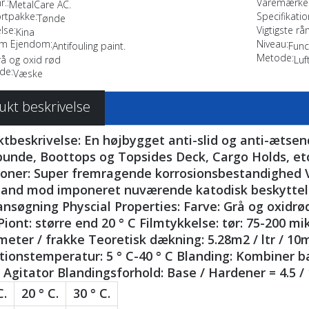
r.:
Varemærke.
MetalCare AC.
rtpakke:
Specifikatio
Tønde
lse:
Vigtigste rå
Kina
ilm Ejendom:
Niveau:
Antifouling paint.
Func
Metode:
å og oxid rød
Luf
de:
Væske
ukt beskrivelse
tbeskrivelse: En højbygget anti-slid og anti-ætsend
unde, Boottops og Topsides Deck, Cargo Holds, etc.
ioner: Super fremragende korrosionsbestandighed 
and mod imponeret nuværende katodisk beskyttels
ansøgning Physcial Properties: Farve: Grå og oxidrø
Piont: større end 20 ° C Filmtykkelse: tør: 75-200 m
eter / frakke Teoretisk dækning: 5.28m2 / ltr / 
tionstemperatur: 5 ° C-40 ° C Blanding: Kombiner
Agitator Blandingsforhold: Base / Hardener = 4.5 / 
C.
20 ° C.
30 ° C.