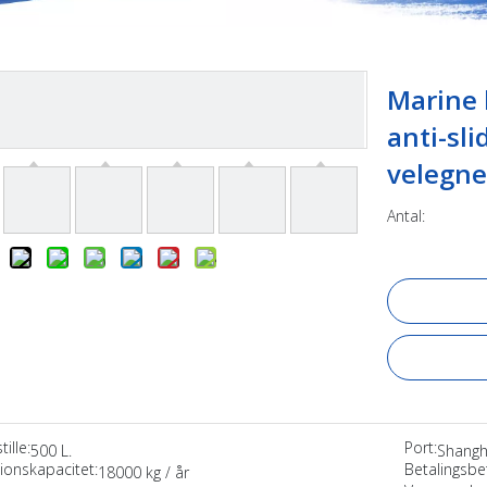
Marine 
anti-sl
velegne
Antal:
ille:
Port:
500 L.
Shangh
ionskapacitet:
Betalingsbet
18000 kg / år