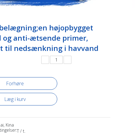
belægning;en højopbygget
id og anti-ætsende primer,
t til nedsænkning i havvand
Forhøre
Læg i kurv
ai, Kina
ingelser:
T / t.