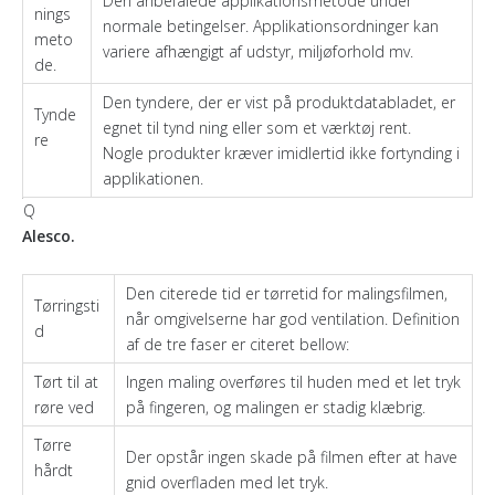
Den anbefalede applikationsmetode under
nings
normale betingelser. Applikationsordninger kan
meto
variere afhængigt af udstyr, miljøforhold mv.
de.
Den tyndere, der er vist på produktdatabladet, er
Tynde
egnet til tynd ning eller som et værktøj rent.
re
Nogle produkter kræver imidlertid ikke fortynding i
applikationen.
Q
Alesco.
Den citerede tid er tørretid for malingsfilmen,
Tørringsti
når omgivelserne har god ventilation. Definition
d
af de tre faser er citeret bellow:
Tørt til at
Ingen maling overføres til huden med et let tryk
røre ved
på fingeren, og malingen er stadig klæbrig.
Tørre
Der opstår ingen skade på filmen efter at have
hårdt
gnid overfladen med let tryk.