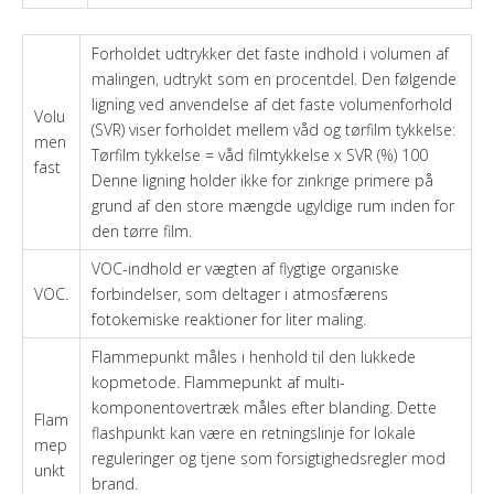
Forholdet udtrykker det faste indhold i volumen af ​​
malingen, udtrykt som en procentdel. Den følgende
ligning ved anvendelse af det faste volumenforhold
Volu
(SVR) viser forholdet mellem våd og tørfilm tykkelse:
men
Tørfilm tykkelse = våd filmtykkelse x SVR (%) 100
fast
Denne ligning holder ikke for zinkrige primere på
grund af den store mængde ugyldige rum inden for
den tørre film.
VOC-indhold er vægten af ​​flygtige organiske
VOC.
forbindelser, som deltager i atmosfærens
fotokemiske reaktioner for liter maling.
Flammepunkt måles i henhold til den lukkede
kopmetode. Flammepunkt af multi-
komponentovertræk måles efter blanding. Dette
Flam
flashpunkt kan være en retningslinje for lokale
mep
reguleringer og tjene som forsigtighedsregler mod
unkt
brand.