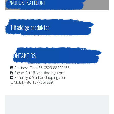
PRODUKTKATEGORI
Tilfældige produkter
KONTAKT OS
Business Tel: +86-0523-88329456

Skype: Ruis@tzcp-flooring.com

E-mail:
yu@qinhai-shipping.com

Mobil. +86-13775678891
