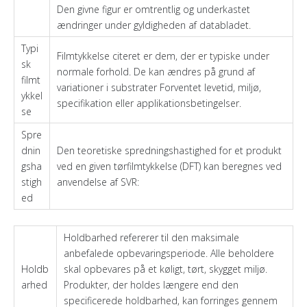
Den givne figur er omtrentlig og underkastet
ændringer under gyldigheden af ​​databladet.
Typi
Filmtykkelse citeret er dem, der er typiske under
sk
normale forhold. De kan ændres på grund af
filmt
variationer i substrater Forventet levetid, miljø,
ykkel
specifikation eller applikationsbetingelser.
se
Spre
dnin
Den teoretiske spredningshastighed for et produkt
gsha
ved en given tørfilmtykkelse (DFT) kan beregnes ved
stigh
anvendelse af SVR:
ed
Holdbarhed refererer til den maksimale
anbefalede opbevaringsperiode. Alle beholdere
Holdb
skal opbevares på et køligt, tørt, skygget miljø.
arhed
Produkter, der holdes længere end den
specificerede holdbarhed, kan forringes gennem