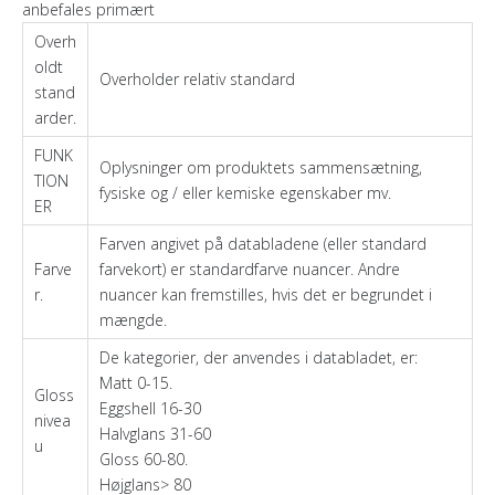
anbefales primært
Overh
oldt
Overholder relativ standard
stand
arder.
FUNK
Oplysninger om produktets sammensætning,
TION
fysiske og / eller kemiske egenskaber mv.
ER
Farven angivet på databladene (eller standard
Farve
farvekort) er standardfarve nuancer. Andre
r.
nuancer kan fremstilles, hvis det er begrundet i
mængde.
De kategorier, der anvendes i databladet, er:
Matt 0-15.
Gloss
Eggshell 16-30
nivea
Halvglans 31-60
u
Gloss 60-80.
Højglans> 80