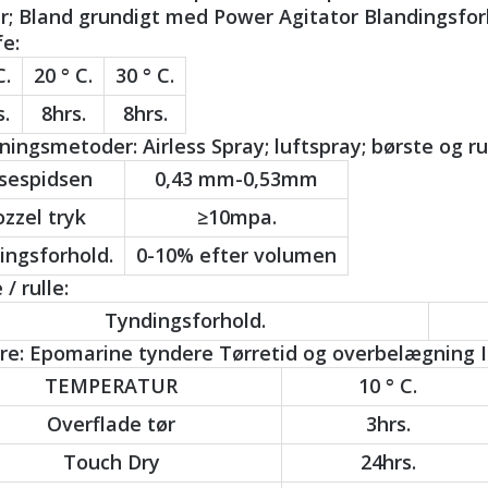
; Bland grundigt med Power Agitator Blandingsforh
fe:
C.
20 ° C.
30 ° C.
.
8hrs.
8hrs.
ingsmetoder: Airless Spray; luftspray; børste og rul
sespidsen
0,43 mm-0,53mm
zzel tryk
≥10mpa.
ingsforhold.
0-10% efter volumen
 / rulle:
Tyndingsforhold.
e: Epomarine tyndere Tørretid og overbelægning In
TEMPERATUR
10 ° C.
Overflade tør
3hrs.
Touch Dry
24hrs.