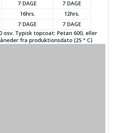
7 DAGE
7 DAGE
16hrs.
12hrs.
7 DAGE
7 DAGE
 osv. Typisk topcoat: Petan 600, eller
åneder fra produktionsdato (25 ° C)