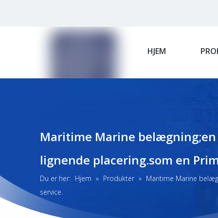
HJEM
PRO
Maritime Marine belægning;en 
lignende placering.som en Prime
Du er her:
Hjem
»
Produkter
»
Maritime Marine belægn
service.