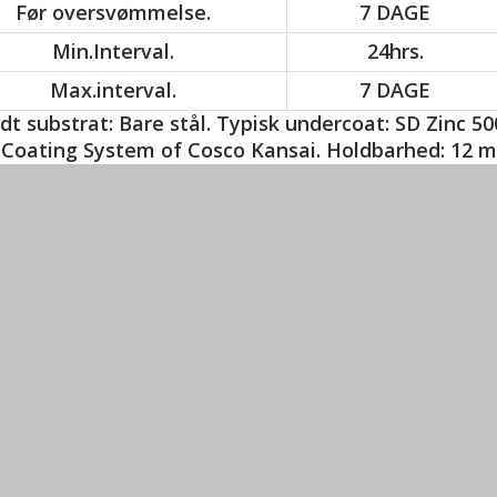
Før oversvømmelse.
7 DAGE
Min.Interval.
24hrs.
Max.interval.
7 DAGE
t substrat: Bare stål. Typisk undercoat: SD Zinc 500
 Coating System of Cosco Kansai. Holdbarhed: 12 m