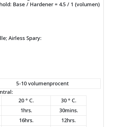
old: Base / Hardener = 4.5 / 1 (volumen)
le; Airless Spary:
5-10 volumenprocent
tral:
20 ° C.
30 ° C.
1hrs.
30mins.
16hrs.
12hrs.