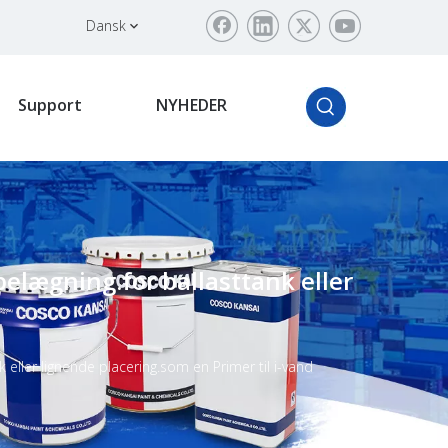
Dansk
Support
NYHEDER
lægning.for ballasttank eller
ller lignende placering.som en Primer til i-vand