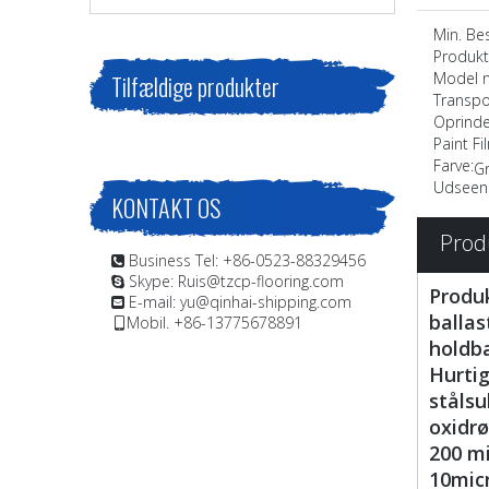
Min. Best
Produkt
Model n
Tilfældige produkter
Transpo
Oprinde
Paint F
Farve:
Gr
Udseen
KONTAKT OS
Prod
Business Tel: +86-0523-88329456

Skype: Ruis@tzcp-flooring.com

Produk
E-mail:
yu@qinhai-shipping.com

ballas
Mobil. +86-13775678891

holdba
Hurtig
stålsu
oxidrø
200 mi
10mic