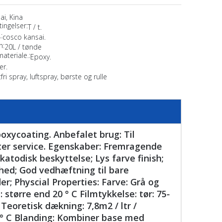
ai, Kina
ingelser:
T / t.
:
cosco kansai.
n:
20L / tønde
materiale.:
Epoxy.
er.
tfri spray, luftspray, børste og rulle
xycoating. Anbefalet brug: Til
water service. Egenskaber: Fremragende
todisk beskyttelse; Lys farve finish;
hed; God vedhæftning til bare
er; Physcial Properties: Farve: Grå og
 større end 20 ° C Filmtykkelse: tør: 75-
Teoretisk dækning: 7,8m2 / ltr /
 ° C Blanding: Kombiner base med