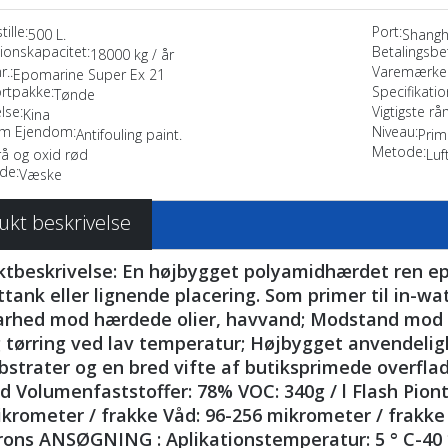
ille:
Port:
500 L.
Shangh
ionskapacitet:
Betalingsbet
18000 kg / år
r.:
Varemærke.
Epomarine Super Ex 21
rtpakke:
Specifikatio
Tønde
lse:
Vigtigste rå
Kina
ilm Ejendom:
Niveau:
Antifouling paint.
Prim
Metode:
å og oxid rød
Luf
de:
Væske
ukt beskrivelse
tbeskrivelse: En højbygget polyamidhærdet ren epo
ttank eller lignende placering. Som primer til in-
rhed mod hærdede olier, havvand; Modstand mod ka
 tørring ved lav temperatur; Højbygget anvendelig
bstrater og en bred vifte af butiksprimede overflad
d Volumenfaststoffer: 78% VOC: 340g / l Flash Piont:
krometer / frakke Våd: 96-256 mikrometer / frakke 
rons ANSØGNING : Aplikationstemperatur: 5 ° C-40