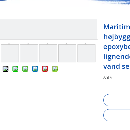
Maritim
højbygg
epoxybe
lignende
vand se
Antal: