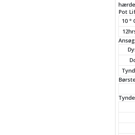
hærder
Pot Li
10 ° 
12hrs
Ansøgn
Dy
Do
Tynd
Børste
Tynder