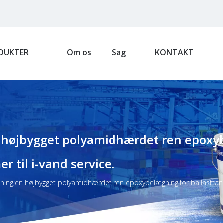
DUKTER
Om os
Sag
KONTAKT
højbygget polyamidhærdet ren epoxybe
r til i-vand service.
ing;en højbygget polyamidhærdet ren epoxybelægning.for ballasttank e