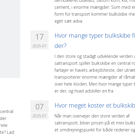
uemballeret bulklast, såsom korn, kul, m
cement, i enorme mængder. Som med e
form for transport kommer bulkskibe m
eget sæt adva
17
Hvor mange typer bulkskibe f
der?
2025-07
I den store og stadigt udviklende verden af
søtransport spiller bulkskibe en central ro
fartøjer er havets arbejdsheste, der utræt
transporterer enorme mængder af råmate
over hele kloden. Men hvor mange typer 
er der, og hvad adskiller en fra
07
Hvor meget koster et bulkski
 central
Når man overvejer den store verden af ​​
2025-07
 der
søtransport, bliver prisen på et mini bulk
hele
et omdrejningspunkt for både rederier o
gte? Lad