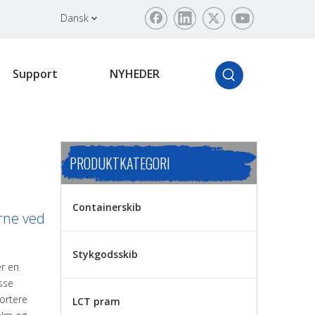
Dansk
Support
NYHEDER
PRODUKTKATEGORI
Containerskib
rne ved
Stykgodsskib
er en
sse
portere
LCT pram