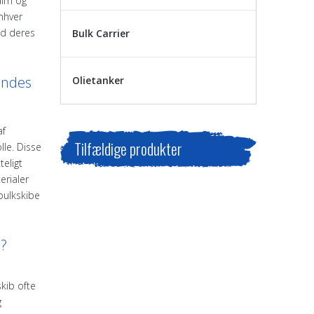
alm og
nhver
ed deres
Bulk Carrier
indes
Olietanker
 ​​
Tilfældige produkter
lle. Disse
teligt
rialer
bulkskibe
b?
skib ofte
g