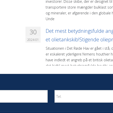
investorer. Disse skibe, der er designet til
transportere store mængder bulklast som
og mineraler, er afgørende i den globale 
Unde
30
Det mest betydningsfulde an
et olietankskib!Stigende oliepr
2024-01
Situationen i Det Røde Hav er gået i stå, 
er eskaleret yderligere.Yemens houthier 
have indledt et angreb på et britisk olieta
det hidtil mest betydningsfulde houthi-a
et olietankskib.Olietankeren fra Tok Grou
ramt af et Houthi-missil i Det Røde Hav o
25
Raten af ​​containerfartøjer stig
efterhånden som krisen i
2023-12
Rødehavets vandveje fortsætt