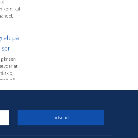
 at
 korn, kul
handel.
greb på
iser
og krisen
hævder at
nkskib,
ngreb på
p blev
g var på
er,
Indsend
er