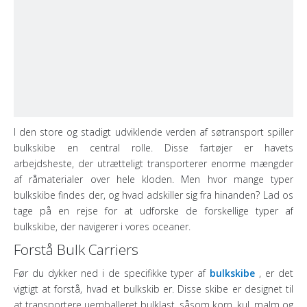
I den store og stadigt udviklende verden af ​​søtransport spiller
bulkskibe en central rolle. Disse fartøjer er havets
arbejdsheste, der utrætteligt transporterer enorme mængder
af råmaterialer over hele kloden. Men hvor mange typer
bulkskibe findes der, og hvad adskiller sig fra hinanden? Lad os
tage på en rejse for at udforske de forskellige typer af
bulkskibe, der navigerer i vores oceaner.
Forstå Bulk Carriers
Før du dykker ned i de specifikke typer af
bulkskibe
, er det
vigtigt at forstå, hvad et bulkskib er. Disse skibe er designet til
at transportere uemballeret bulklast, såsom korn, kul, malm og