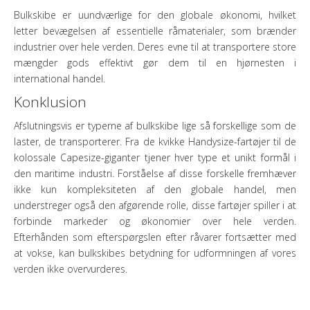
Bulkskibe er uundværlige for den globale økonomi, hvilket
letter bevægelsen af ​​essentielle råmaterialer, som brænder
industrier over hele verden. Deres evne til at transportere store
mængder gods effektivt gør dem til en hjørnesten i
international handel.
Konklusion
Afslutningsvis er typerne af bulkskibe lige så forskellige som de
laster, de transporterer. Fra de kvikke Handysize-fartøjer til de
kolossale Capesize-giganter tjener hver type et unikt formål i
den maritime industri. Forståelse af disse forskelle fremhæver
ikke kun kompleksiteten af ​​den globale handel, men
understreger også den afgørende rolle, disse fartøjer spiller i at
forbinde markeder og økonomier over hele verden.
Efterhånden som efterspørgslen efter råvarer fortsætter med
at vokse, kan bulkskibes betydning for udformningen af ​​vores
verden ikke overvurderes.