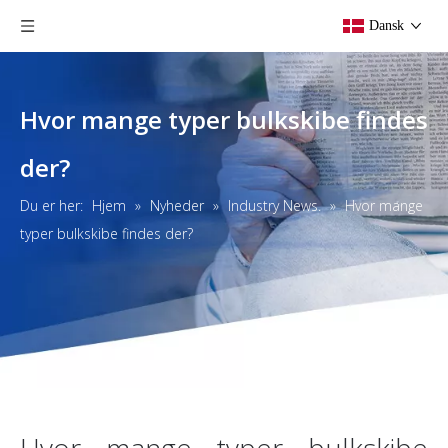
Dansk
Hvor mange typer bulkskibe findes
der?
Du er her:
Hjem
»
Nyheder
»
Industry News.
»
Hvor mange
typer bulkskibe findes der?