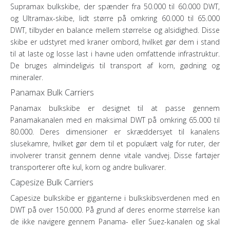
Supramax bulkskibe, der spænder fra 50.000 til 60.000 DWT,
og Ultramax-skibe, lidt større på omkring 60.000 til 65.000
DWT, tilbyder en balance mellem størrelse og alsidighed. Disse
skibe er udstyret med kraner ombord, hvilket gør dem i stand
til at laste og losse last i havne uden omfattende infrastruktur.
De bruges almindeligvis til transport af korn, gødning og
mineraler.
Panamax Bulk Carriers
Panamax bulkskibe er designet til at passe gennem
Panamakanalen med en maksimal DWT på omkring 65.000 til
80.000. Deres dimensioner er skræddersyet til kanalens
slusekamre, hvilket gør dem til et populært valg for ruter, der
involverer transit gennem denne vitale vandvej. Disse fartøjer
transporterer ofte kul, korn og andre bulkvarer.
Capesize Bulk Carriers
Capesize bulkskibe er giganterne i bulkskibsverdenen med en
DWT på over 150.000. På grund af deres enorme størrelse kan
de ikke navigere gennem Panama- eller Suez-kanalen og skal