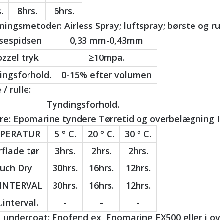
.
8hrs.
6hrs.
ingsmetoder: Airless Spray; luftspray; børste og rul
sespidsen
0,33 mm-0,43mm
zzel tryk
≥10mpa.
ingsforhold.
0-15% efter volumen
 / rulle:
Tyndingsforhold.
e: Epomarine tyndere Tørretid og overbelægning In
PERATUR
5 ° C.
20 ° C.
30 ° C.
flade tør
3hrs.
2hrs.
2hrs.
uch Dry
30hrs.
16hrs.
12hrs.
 INTERVAL
30hrs.
16hrs.
12hrs.
interval.
-
-
-
k undercoat: Epofend ex, Epomarine EX500 eller i