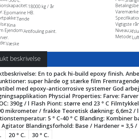
500 L.
Shangh
ionskapacitet:
Betalingsbet
18000 kg / år
r.:
Varemærke.
Epomarine HB.
rtpakke:
Specifikatio
Tønde
lse:
Vigtigste rå
Kina
ilm Ejendom:
Niveau:
Antifouling paint.
Afsl
Metode:
rver.
Luf
de:
Væske
ukt beskrivelse
tbeskrivelse: En to pack hi-build epoxy finish. Anbe
unktioner: super hårde og stærke film Fremragende
tibel med epoxy-anticorrosive systemer God arbe
ningsapplikation Physcial Properties: Farve: Farver
C: 390g / l Flash Piont: større end 23 ° C Filmtykke
0 mikrometer / frakke Teoretisk dækning: 6,6m2 /
tionstemperatur: 5 ° C-40 ° C Blanding: Kombiner
Agitator Blandingsforhold: Base / Hardener = 3,5 / 
.
20 ° C.
30 ° C.