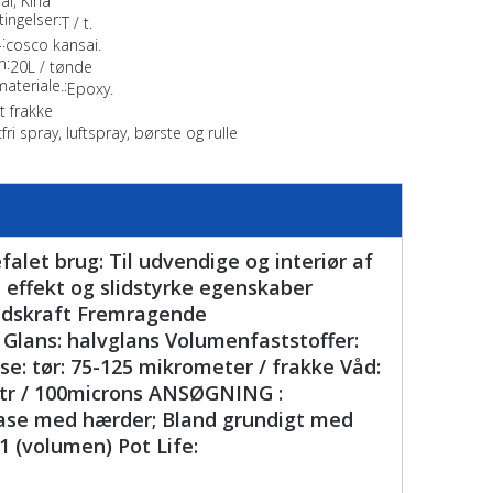
ai, Kina
ingelser:
T / t.
:
cosco kansai.
n:
20L / tønde
materiale.:
Epoxy.
ut frakke
tfri spray, luftspray, børste og rulle
falet brug: Til udvendige og interiør af
 effekt og slidstyrke egenskaber
jdskraft Fremragende
 Glans: halvglans Volumenfaststoffer:
lse: tør: 75-125 mikrometer / frakke Våd:
 ltr / 100microns ANSØGNING :
 base med hærder; Bland grundigt med
1 (volumen) Pot Life: