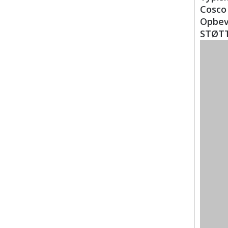
Cosco 
Opbev
STØTT