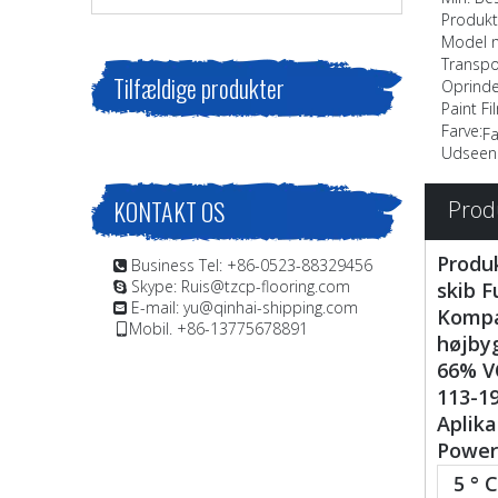
Produkt
Model n
Transpo
Tilfældige produkter
Oprinde
Paint F
Farve:
Fa
Udseen
KONTAKT OS
Prod
Produk
Business Tel: +86-0523-88329456

Skype: Ruis@tzcp-flooring.com
skib F

E-mail:
yu@qinhai-shipping.com

Kompa
Mobil. +86-13775678891

højbyg
66% VO
113-19
Aplika
Power 
5 ° C