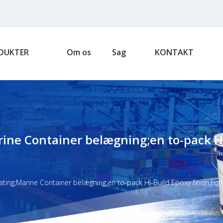
DUKTER
Om os
Sag
KONTAKT
ine Container belægning;en to-pack Hi
ting;Marine Container belægning;en to-pack Hi-Build Epoxy finish.Forlæ