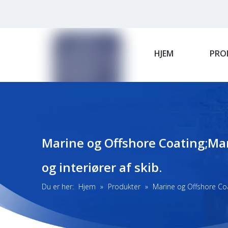
HJEM
PRO
Marine og Offshore Coating;Mar
og interiører af skib.
Du er her:
Hjem
»
Produkter
»
Marine og Offshore Coa