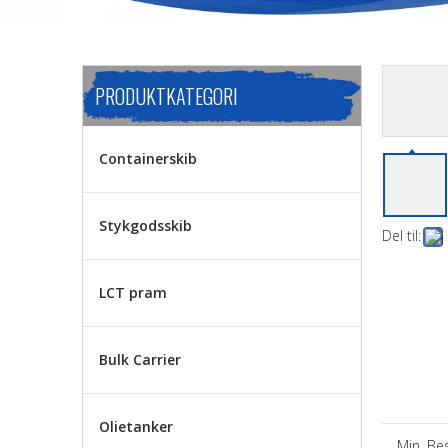
PRODUKTKATEGORI
Containerskib
Stykgodsskib
Del til:
LCT pram
Bulk Carrier
Olietanker
Min. Best