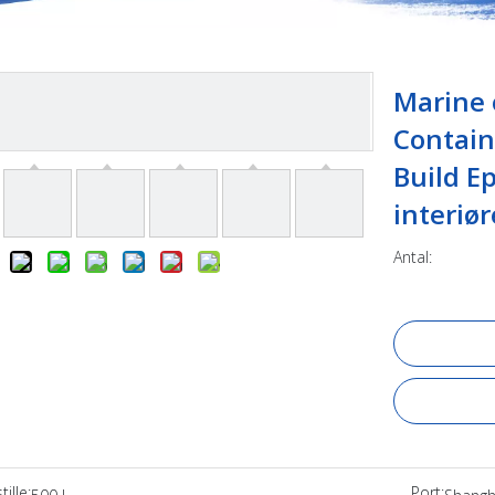
Marine 
Contain
Build E
interiør
Antal:
ille:
Port: