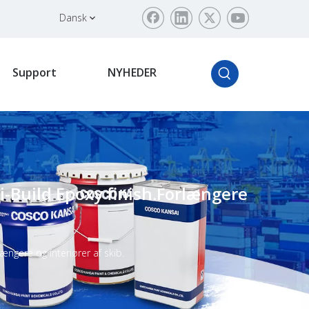
Dansk
Support
NYHEDER
-Build Epoxy finish.Forlængere
ngere og interiører af skib.