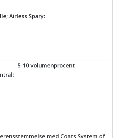
le; Airless Spary:
5-10 volumenprocent
tral:
 overensstemmelse med Coats System of