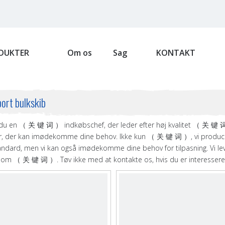
DUKTER
Om os
Sag
KONTAKT
ort bulkskib
du en （ 关 键 词 ） indkøbschef, der leder efter høj kvalitet （ 关 键
r, der kan imødekomme dine behov. Ikke kun （ 关 键 词 ）, vi producere
andard, men vi kan også imødekomme dine behov for tilpasning. Vi lever
 om （ 关 键 词 ）. Tøv ikke med at kontakte os, hvis du er interesseret