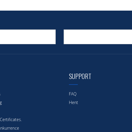
SUPPORT
s
FAQ
g
Hent
ertificates.
nkurrence