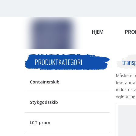
HJEM
PRO
PRODUKTKATEGORI
transp
Måske er 
Containerskib
leverandø
industrist
vejledning
Stykgodsskib
LCT pram