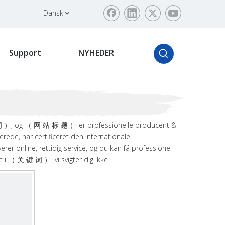
Dansk
Support
NYHEDER
 词 ）, og （ 网 站 标 题 ） er professionelle producent &
de, har certificeret den internationale
er online, rettidig service, og du kan få professionel
 i （ 关 键 词 ）, vi svigter dig ikke.