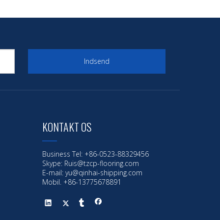
Indsend
KONTAKT OS
Business Tel: +86-0523-88329456
Skype: Ruis@tzcp-flooring.com
E-mail:
yu@qinhai-shipping.com
Mobil. +86-13775678891