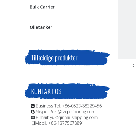
Bulk Carrier
Olietanker
Tilfældige produkter
C
KONTAKT OS
Business Tel: +86-0523-88329456

Skype: Ruis@tzcp-flooring.com

E-mail:
yu@qinhai-shipping.com

Mobil. +86-13775678891
