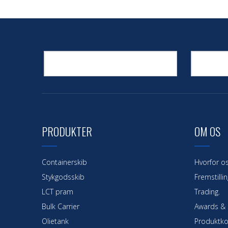
PRODUKTER
OM OS
Containerskib
Hvorfor o
Stykgodsskib
Fremstillin
LCT pram
Trading.
Bulk Carrier
Awards & C
Olietank
Produktko