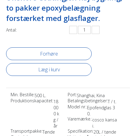
to pakker epoxybelægning
forstærket med glasflager.
Antal:
Forhøre
Læg i kurv
Min. Bestille:
Port:
500 L.
Shanghai, Kina
Produktionskapacitet:
Betalingsbetingelser:
18
T / t.
Model nr.:
00
Epofendglas 3
0 k
0.
Varemærke.:
g /
cosco kansa
år
i.
Transportpakke:
Specifikation:
Tønde
20L / tønde