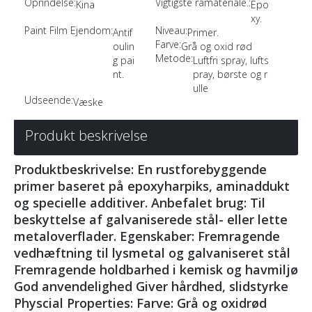
Oprindelse:
Vigtigste råmateriale.:
Kina
Epo
xy.
Paint Film Ejendom:
Niveau:
Antif
Primer.
Farve:
oulin
Grå og oxid rød
Metode:
g pai
Luftfri spray, lufts
nt.
pray, børste og r
ulle
Udseende:
Væske
Produkt beskrivelse
Produktbeskrivelse: En rustforebyggende
primer baseret på epoxyharpiks, aminaddukt
og specielle additiver. Anbefalet brug: Til
beskyttelse af galvaniserede stål- eller lette
metaloverflader. Egenskaber: Fremragende
vedhæftning til lysmetal og galvaniseret stål
Fremragende holdbarhed i kemisk og havmiljø
God anvendelighed Giver hårdhed, slidstyrke
Physcial Properties: Farve: Grå og oxidrød