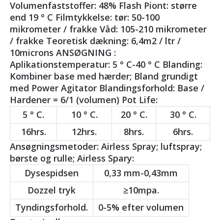
Volumenfaststoffer: 48% Flash Piont: større
end 19 ° C Filmtykkelse: tør: 50-100
mikrometer / frakke Våd: 105-210 mikrometer
/ frakke Teoretisk dækning: 6,4m2 / ltr /
10microns ANSØGNING :
Aplikationstemperatur: 5 ° C-40 ° C Blanding:
Kombiner base med hærder; Bland grundigt
med Power Agitator Blandingsforhold: Base /
Hardener = 6/1 (volumen) Pot Life:
5 ° C.
10 ° C.
20 ° C.
30 ° C.
16hrs.
12hrs.
8hrs.
6hrs.
Ansøgningsmetoder: Airless Spray; luftspray;
børste og rulle; Airless Spary:
Dysespidsen
0,33 mm-0,43mm
Dozzel tryk
≥10mpa.
Tyndingsforhold.
0-5% efter volumen