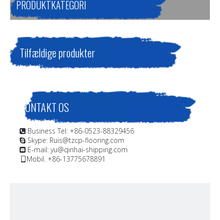
PRODUKTKATEGORI
Tilfældige produkter
KONTAKT OS
Business Tel: +86-0523-88329456

Skype: Ruis@tzcp-flooring.com

E-mail:
yu@qinhai-shipping.com

Mobil. +86-13775678891
