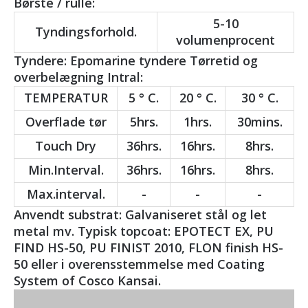
Børste / rulle:
5-10
Tyndingsforhold.
volumenprocent
Tyndere: Epomarine tyndere Tørretid og
overbelægning Intral:
TEMPERATUR
5 ° C.
20 ° C.
30 ° C.
Overflade tør
5hrs.
1hrs.
30mins.
Touch Dry
36hrs.
16hrs.
8hrs.
Min.Interval.
36hrs.
16hrs.
8hrs.
Max.interval.
-
-
-
Anvendt substrat: Galvaniseret stål og let
metal mv. Typisk topcoat: EPOTECT EX, PU
FIND HS-50, PU FINIST 2010, FLON finish HS-
50 eller i overensstemmelse med Coating
System of Cosco Kansai.