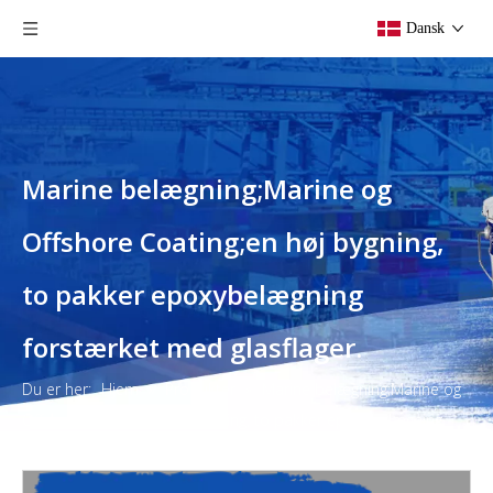
Dansk
Marine belægning;Marine og
Offshore Coating;en høj bygning,
to pakker epoxybelægning
forstærket med glasflager.
Du er her:
Hjem
»
Produkter
»
Marine belægning;Marine og
Offshore Coating;en høj bygning, to pakker epoxybelægning
forstærket med glasflager.