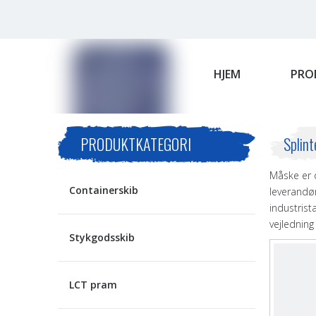
HJEM
PRO
PRODUKTKATEGORI
Splin
Måske er 
Containerskib
leverandø
industrist
vejledning
Stykgodsskib
LCT pram