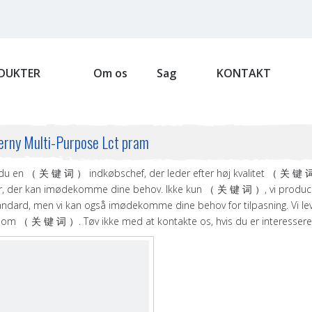
DUKTER
Om os
Sag
KONTAKT
terny Multi-Purpose Lct pram
du en （ 关 键 词 ） indkøbschef, der leder efter høj kvalitet （ 关 键
r, der kan imødekomme dine behov. Ikke kun （ 关 键 词 ）, vi producere
andard, men vi kan også imødekomme dine behov for tilpasning. Vi lever
 om （ 关 键 词 ）. Tøv ikke med at kontakte os, hvis du er interesseret