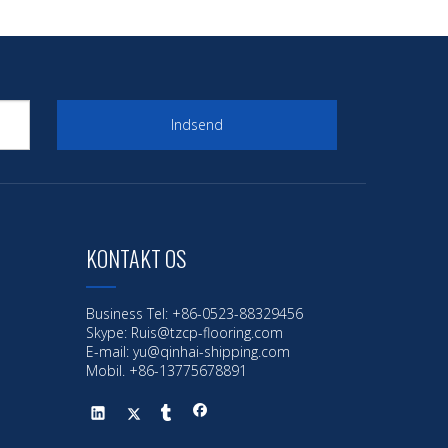
Indsend
KONTAKT OS
Business Tel: +86-0523-88329456
Skype: Ruis@tzcp-flooring.com
E-mail:
yu@qinhai-shipping.com
Mobil. +86-13775678891