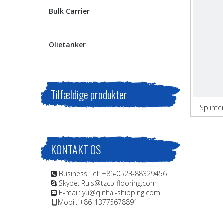
Bulk Carrier
Olietanker
Tilfældige produkter
Splinte
KONTAKT OS
Business Tel: +86-0523-88329456

Skype: Ruis@tzcp-flooring.com

E-mail:
yu@qinhai-shipping.com

Mobil. +86-13775678891
