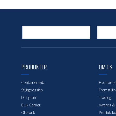
PRODUKTER
OM OS
Containerskib
Hvorfor o
Stykgodsskib
Fremstillin
LCT pram
Trading.
Bulk Carrier
Awards & C
Olietank
Produktko