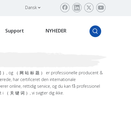
Dansk
Support
NYHEDER
 词 ）, og （ 网 站 标 题 ） er professionelle producent &
de, har certificeret den internationale
er online, rettidig service, og du kan få professionel
 i （ 关 键 词 ）, vi svigter dig ikke.