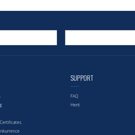
SUPPORT
s
FAQ
g
Hent
ertificates.
nkurrence