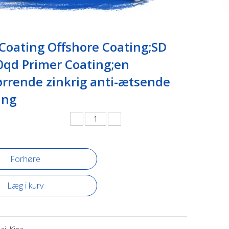
Coating Offshore Coating;SD
0qd Primer Coating;en
ørrende zinkrig anti-ætsende
ing
Forhøre
Læg i kurv