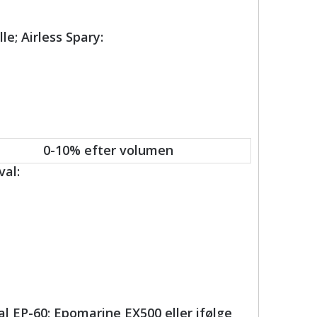
le; Airless Spary:
0-10% efter volumen
val:
al EP-60; Epomarine EX500 eller ifølge