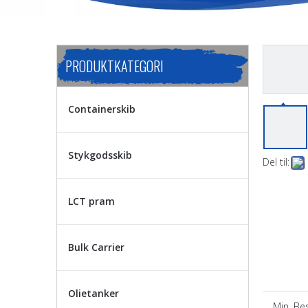
PRODUKTKATEGORI
Containerskib
Stykgodsskib
Del til:
LCT pram
Bulk Carrier
Olietanker
Min. Best