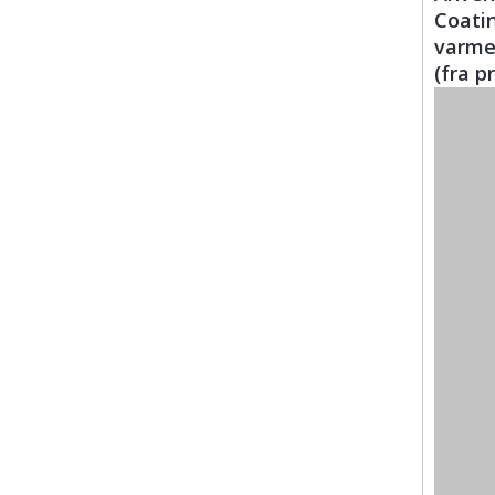
Coatin
varme
(fra p