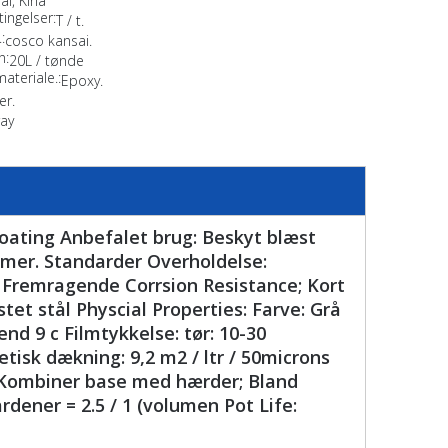
ai, Kina
ingelser:
T / t.
:
cosco kansai.
n:
20L / tønde
materiale.:
Epoxy.
er.
ay
Coating Anbefalet brug: Beskyt blæst
emer. Standarder Overholdelse:
 Fremragende Corrsion Resistance; Kort
et stål Physcial Properties: Farve: Grå
end 9 c Filmtykkelse: tør: 10-30
tisk dækning: 9,2 m2 / ltr / 50microns
 Kombiner base med hærder; Bland
dener = 2.5 / 1 (volumen Pot Life: