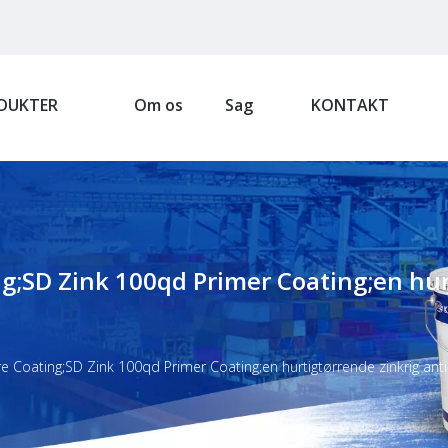
DUKTER
Om os
Sag
KONTAKT
g;SD Zink 100qd Primer Coating;en hurt
e Coating;SD Zink 100qd Primer Coating;en hurtigtørrende zinkrig an