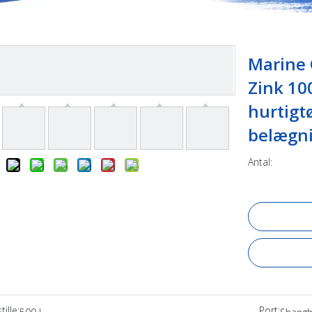
Marine 
Zink 10
hurtigt
belægn
Antal:
ille:
Port: