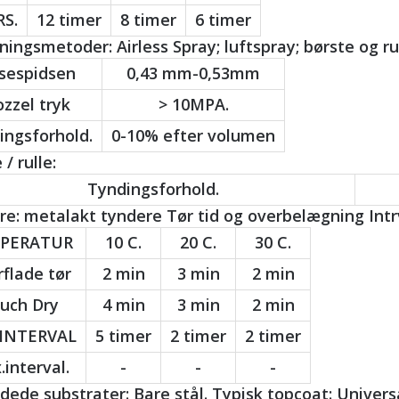
RS.
12 timer
8 timer
6 timer
ingsmetoder: Airless Spray; luftspray; børste og rul
sespidsen
0,43 mm-0,53mm
zzel tryk
> 10MPA.
ingsforhold.
0-10% efter volumen
 / rulle:
Tyndingsforhold.
e: metalakt tyndere Tør tid og overbelægning Intr
PERATUR
10 C.
20 C.
30 C.
flade tør
2 min
3 min
2 min
uch Dry
4 min
3 min
2 min
 INTERVAL
5 timer
2 timer
2 timer
interval.
-
-
-
ede substrater: Bare stål. Typisk topcoat: Univers