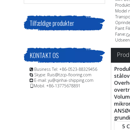
Produkt
Model n
Transpo
Tilfældige produkter
Oprinde
Paint F
Farve:
G
Udseen
KONTAKT OS
Prod
Produk
Business Tel: +86-0523-88329456

Skype: Ruis@tzcp-flooring.com
stålov

E-mail:
yu@qinhai-shipping.com

Overh
Mobil. +86-13775678891

overtr
Volume
mikrom
ANSØG
grundi
5 C