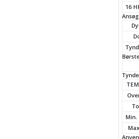
16 H
Ansøgn
Dy
Do
Tynd
Børste
Tynder
TEM
Over
To
Min.
Max.
Anvend