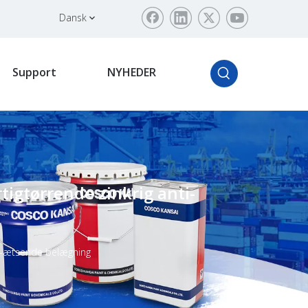
Dansk
Support
NYHEDER
igtørrende zinkrig anti-
ti-ætsende belægning