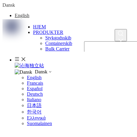
Dansk
English
Français
Español
HJEM
Deutsch
PRODUKTER
Italiano
Stykgodsskib
日本語
Containerskib
Bulk Carrier
한국어
LCT pram
Ελληνικά
Olietank
Suomalainen
Om os
Priser og certifikater
Dansk
Sag
English
KONTAKT
Français
Support
Español
FAQ
Deutsch
Hent
Italiano
NYHEDER
日本語
한국어
Ελληνικά
Suomalainen