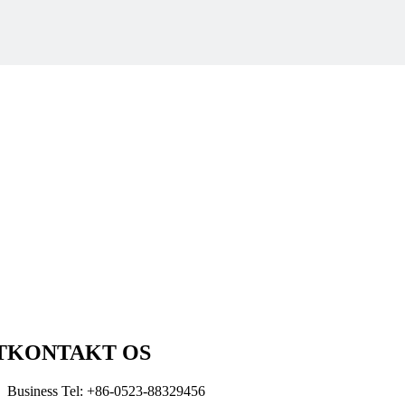
kommission Dato Anvendt: 1985Project: Ejer: Chimbusco Tianjinda
mmission Dato Anvendt: 1985Project: Ejer: Chimbusco Tianjindate A
T
KONTAKT OS
Business Tel: +86-0523-88329456