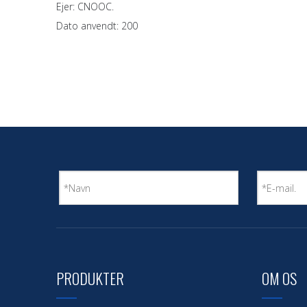
Ejer: CNOOC.
Dato anvendt: 200
PRODUKTER
OM OS