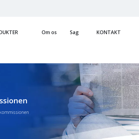
DUKTER
Om os
Sag
KONTAKT
issionen
askommissionen