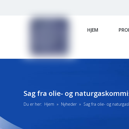
HJEM
PRO
Sag fra olie- og naturgaskomm
Du er her:
Hjem
»
Nyheder
»
Sag fra olie- og naturg