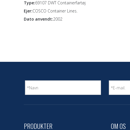
Type:
69107 DWT Containerfartøj
Ejer:
COSCO Container Lines.
Dato anvendt:
2002
PRODUKTER
OM OS