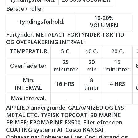
Børste / rulle:
10-20%
Tyndingsforhold.
VOLUMEN
Fortynder: METALACT FORTYNDER TØR TID
OG OVERLAKERING INTRVAL:
TEMPERATUR
5 C.
10 C.
20 C.
25
20
15
Overflade tør
minutter
min
minutter
Min.
8
16 HRS.
4 HRS
INTERVAL
timer
Max.interval.
-
-
-
APPLIED undergrunde: GALAVNIZED OG LYS
METAL ETC. TYPISK TOPCOAT: SD MARINE
PRIMER; EPOMARINE EX500; Eller efter den
COATING systerm AF Cosco KANSAI.
Opbevaring: Opbevares i tør; Cool tilstand og