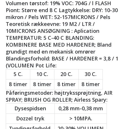
Volumen tørstof: 19% VOC: 704G / ​​l FLASH
Piont: Større end 8 C Lagtykkelse: DRY: 10-30
mikron / Pels WET: 52-157MICRONS / Pels
Teoretisk rækkeevne: 19 M2 / LTR /
10MICRONS ANSØGNING : Aplication
TEMPERATUR: 5 C-40 C BLANDING:
KOMBINERE BASE MED HARDENER; Bland
grundigt med en mekanisk omrører
Blandingsforhold: BASE / HARDENER = 3,8 / 1
(VOLUMEN Pot Life:
5 C.
10 C.
20 C.
30 C.
8 timer
8 timer
8 timer
8 timer
Påføringsmetoder: højtrykssprøjtning, AIR
SPRAY; BRUSH OG ROLLER; Airless Spary:
Dysespidsen
0,28 mm-0,38 mm
Dozzel tryk
> 10MPA.
Tyndingsforhold.
20-30% VOLUMEN