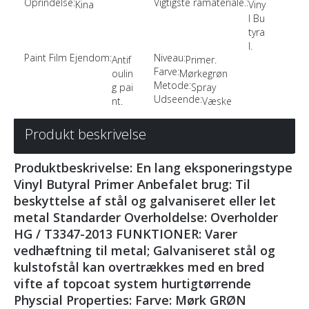
Oprindelse:
Vigtigste råmateriale.:
Kina
Viny
l Bu
tyra
l.
Paint Film Ejendom:
Niveau:
Antif
Primer.
Farve:
oulin
Mørkegrøn
Metode:
g pai
Spray
Udseende:
nt.
Væske
Produkt beskrivelse
Produktbeskrivelse: En lang eksponeringstype
Vinyl Butyral Primer Anbefalet brug: Til
beskyttelse af stål og galvaniseret eller let
metal Standarder Overholdelse: Overholder
HG / T3347-2013 FUNKTIONER: Varer
vedhæftning til metal; Galvaniseret stål og
kulstofstål kan overtrækkes med en bred
vifte af topcoat system hurtigtørrende
Physcial Properties: Farve: Mørk GRØN