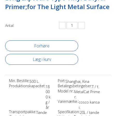
Primer;for The Light Metal Surface
Antal:
Forhøre
Læg i kurv
Min. Bestille:
Port:
500 L.
Shanghai, Kina
Produktionskapacitet:
Betalingsbetingelser:
18
T / t.
Model nr.:
00
MetalCat Prime
0 k
r.
Varemærke.:
g /
cosco kansa
år
i.
Transportpakke:
Specifikation:
Tønde
20L / tønde