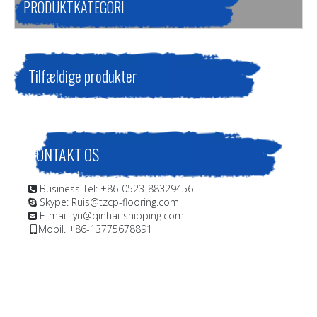
PRODUKTKATEGORI
Tilfældige produkter
KONTAKT OS
Business Tel: +86-0523-88329456

Skype: Ruis@tzcp-flooring.com

E-mail:
yu@qinhai-shipping.com

Mobil. +86-13775678891
