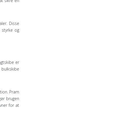
t sikre en
ler. Disse
 styrke og
gtskibe er
 bulkskibe
tion. Pram
 gør brugen
vner for at