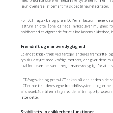
med pneumatiske eller mekaniske systemer for nem lastn
jævn overførsel af cement fra skibet til havnefaciliteter.
For LCT-fragtskibe og pram-LCT'er er lastrummene desig
lastrum er ofte åbne og flade, hvilket giver mulighed 
holdbarhed er afgørende for at sikre lastens sikkerhed, i
Fremdrift og manøvredygtighed
Et andet kritisk træk ved fartøjer er deres fremdrifts
typisk udstyret med kraftige motorer, der giver dem m
skal for eksempel være meget manøvredygtige for at navige
LCT-fragtskibe og pram-LCT'er kan på den anden side st
LCT'er har ikke deres egne fremdriftssystemer og er hel
af ​​slæbebåde til en integreret del af transportprocess
lette dette.
Stabilitets- og sikkerhedsfunktioner