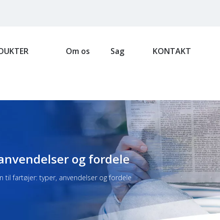
DUKTER
Om os
Sag
KONTAKT
, anvendelser og fordele
n til fartøjer: typer, anvendelser og fordele