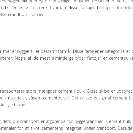
deres nøglefunktioner og de forskellige industrier, de betjener. Ved at 
CT'er, vil vi illustrere, hvordan disse fartøjer bidrager til effekt
elsen rundt om i verden.
r hver er bygget til et bestemt formål. Disse fartøjer er kategoriseret
orterer. Nogle af de mest almindelige typer fartøjer er cementbulks
 transporterer store mængder cement i bulk. Disse skibe er udstyret
 bulkmaterialer, såsom cementpulver. Det unikke design af cement bul
skellige havne.
 dets bulktransport er afgørende for byggebranchen. Cement bulk c
erialer for at sikre cementens integritet under transport. Desude