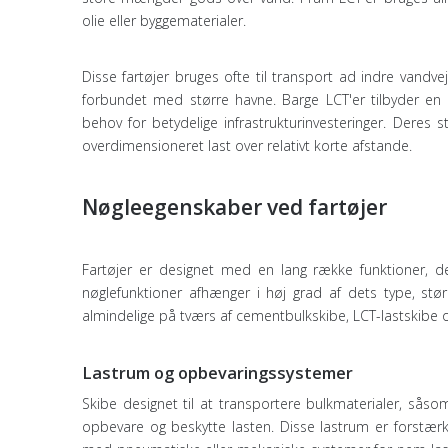
olie eller byggematerialer.
Disse fartøjer bruges ofte til transport ad indre vandve
forbundet med større havne. Barge LCT'er tilbyder en o
behov for betydelige infrastrukturinvesteringer. Deres s
overdimensioneret last over relativt korte afstande.
Nøgleegenskaber ved fartøjer
Fartøjer er designet med en lang række funktioner, der
nøglefunktioner afhænger i høj grad af dets type, stør
almindelige på tværs af cementbulkskibe, LCT-lastskibe 
Lastrum og opbevaringssystemer
Skibe designet til at transportere bulkmaterialer, såso
opbevare og beskytte lasten. Disse lastrum er forstærk