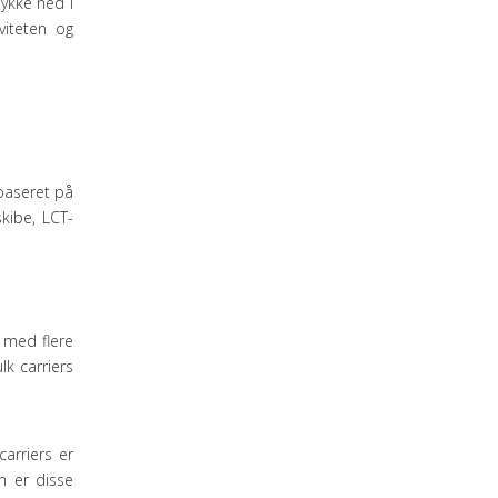
dykke ned i
iviteten og
 baseret på
kibe, LCT-
 med flere
k carriers
arriers er
n er disse