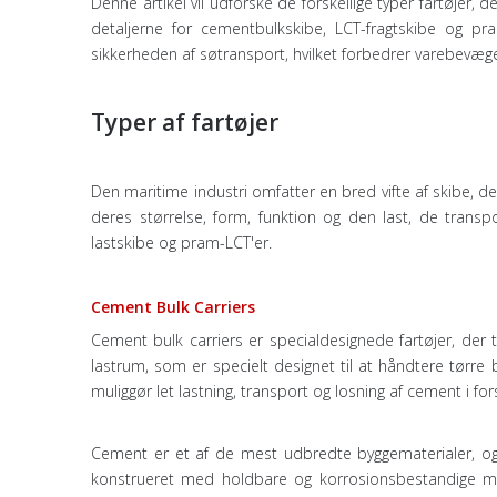
Denne artikel vil udforske de forskellige typer fartøjer, 
detaljerne for cementbulkskibe, LCT-fragtskibe og pram-L
sikkerheden af ​​søtransport, hvilket forbedrer varebevæg
Typer af fartøjer
Den maritime industri omfatter en bred vifte af skibe, de
deres størrelse, form, funktion og den last, de transp
lastskibe og pram-LCT'er.
Cement Bulk Carriers
Cement bulk carriers er specialdesignede fartøjer, der
lastrum, som er specielt designet til at håndtere tørre
muliggør let lastning, transport og losning af cement i for
Cement er et af de mest udbredte byggematerialer, og
konstrueret med holdbare og korrosionsbestandige mat