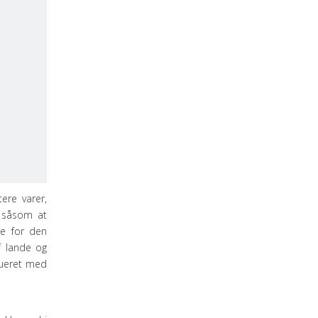
tere varer,
r såsom at
de for den
f lande og
rueret med