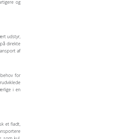
rtigere og
ært udstyr,
 på direkte
ransport af
 behov for
rudviklede
rlige i en
k et fladt,
ansportere
s som kul,