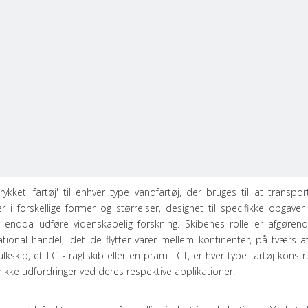
kket 'fartøj' til enhver type vandfartøj, der bruges til at transpor
i forskellige former og størrelser, designet til specifikke opgave
er endda udføre videnskabelig forskning. Skibenes rolle er afgøren
tional handel, idet de flytter varer mellem kontinenter, på tværs a
skib, et LCT-fragtskib eller en pram LCT, er hver type fartøj konst
unikke udfordringer ved deres respektive applikationer.