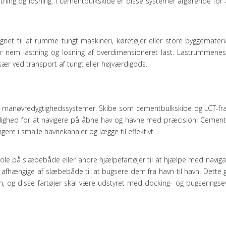
ing og losning. I cementbulkskibe er disse systemer afgørende for a
net til at rumme tungt maskineri, køretøjer eller store byggemateria
for nem lastning og losning af overdimensioneret last. Lastrummenes
sær ved transport af tungt eller højværdigods.
- og manøvredygtighedssystemer. Skibe som cementbulkskibe og LCT-fra
ulighed for at navigere på åbne hav og havne med præcision. Cement
re i smalle havnekanaler og lægge til effektivt.
ole på slæbebåde eller andre hjælpefartøjer til at hjælpe med naviga
t afhængige af slæbebåde til at bugsere dem fra havn til havn. Dette
en, og disse fartøjer skal være udstyret med docking- og bugseringse