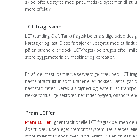
skibe ofte udstyret med pneumatiske systemer til at 
mere effektiv.
LCT fragtskibe
LCT (Landing Craft Tank) fragtskibe er alsidige skibe desig
køretøjer og last. Disse fartøjer er udstyret med et fladt
på en strand eller dock. LCT-fragtskibe bruges ofte i mi
store byggematerialer, maskiner og køretøjer.
Et af de mest bemærkelsesværdige træk ved LCT-fragts
havneinfrastruktur som kraner eller dokker. Dette gør 
havnefaciliteter. Deres alsidighed og evne til at trans
række forskellige sektorer, herunder byggeri, offshore-ener
Pram LCT'er
Pram LCT'er
ligner traditionelle LCT-fragtskibe, men de 
åbent dæk uden eget fremdriftssystem. De slæbes elle
store mængder gods over vand. Pram LCT'er bruges almind