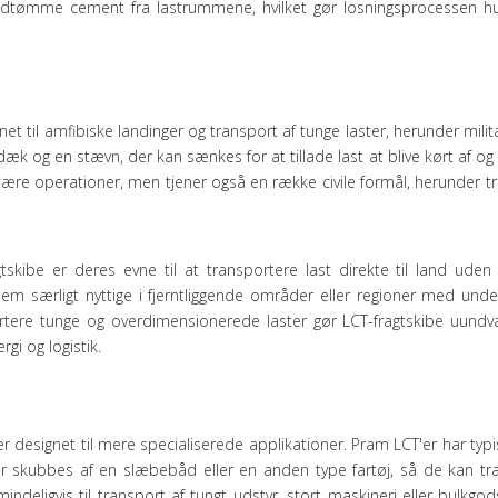
udtømme cement fra lastrummene, hvilket gør losningsprocessen hu
net til amfibiske landinger og transport af tunge laster, herunder milit
 dæk og en stævn, der kan sænkes for at tillade last at blive kørt af og
litære operationer, men tjener også en række civile formål, herunder t
kibe er deres evne til at transportere last direkte til land uden
dem særligt nyttige i fjerntliggende områder eller regioner med unde
portere tunge og overdimensionerede laster gør LCT-fragtskibe uundvæ
gi og logistik.
er designet til mere specialiserede applikationer. Pram LCT'er har typis
r skubbes af en slæbebåd eller en anden type fartøj, så de kan tr
eligvis til transport af tungt udstyr, stort maskineri eller bulkgod