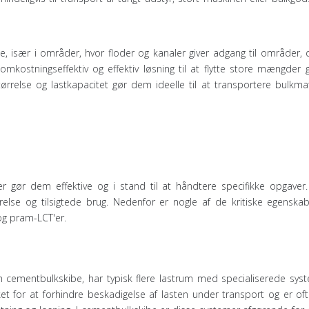
je, især i områder, hvor floder og kanaler giver adgang til områder, 
mkostningseffektiv og effektiv løsning til at flytte store mængder
tørrelse og lastkapacitet gør dem ideelle til at transportere bulkma
 gør dem effektive og i stand til at håndtere specifikke opgaver. 
relse og tilsigtede brug. Nedenfor er nogle af de kritiske egenskab
og pram-LCT'er.
m cementbulkskibe, har typisk flere lastrum med specialiserede syste
et for at forhindre beskadigelse af lasten under transport og er oft