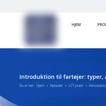
HJEM
PRO
Introduktion til fartøjer: typer
Du er her:
Hjem
»
Nyheder
»
LCT pram
»
Introduktio