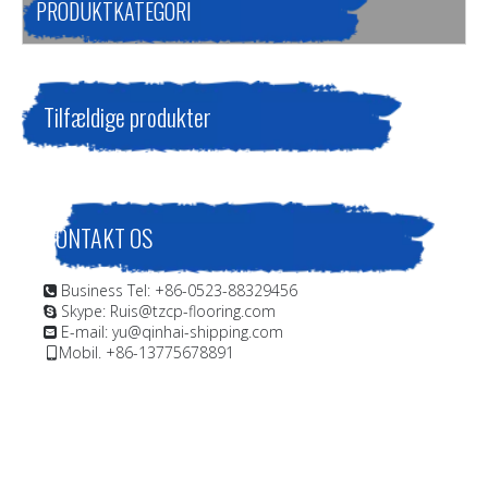
PRODUKTKATEGORI
Tilfældige produkter
KONTAKT OS
Business Tel: +86-0523-88329456

Skype: Ruis@tzcp-flooring.com

E-mail:
yu@qinhai-shipping.com

Mobil. +86-13775678891
