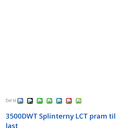
Del til:
3500DWT Splinterny LCT pram til
last