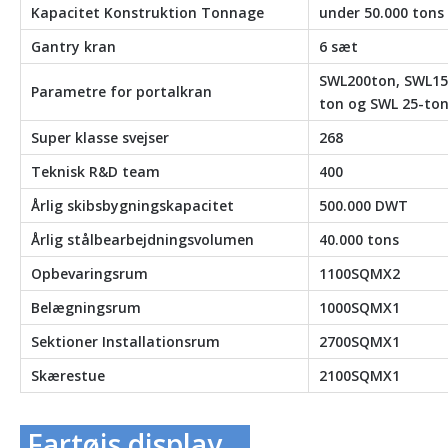
Kapacitet Konstruktion Tonnage
under 50.000 tons
Gantry kran
6 sæt
SWL200ton, SWL15
Parametre for portalkran
ton og SWL 25-ton
Super klasse svejser
268
Teknisk R&D team
400
Årlig skibsbygningskapacitet
500.000 DWT
Årlig stålbearbejdningsvolumen
40.000 tons
Opbevaringsrum
1100SQMX2
Belægningsrum
1000SQMX1
Sektioner Installationsrum
2700SQMX1
Skærestue
2100SQMX1
Fartøjs display