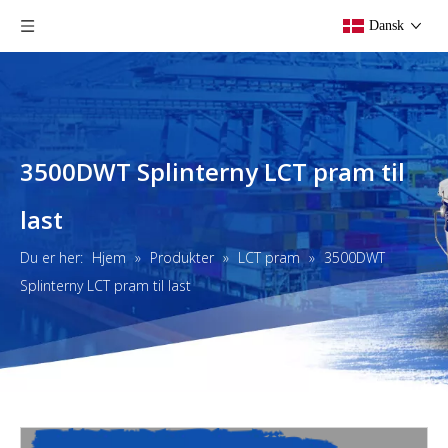
Dansk
3500DWT Splinterny LCT pram til
last
Du er her:
Hjem
»
Produkter
»
LCT pram
»
3500DWT
Splinterny LCT pram til last