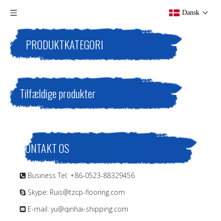
Dansk
PRODUKTKATEGORI
Tilfældige produkter
KONTAKT OS
Business Tel: +86-0523-88329456

Skype: Ruis@tzcp-flooring.com

E-mail:
yu@qinhai-shipping.com
