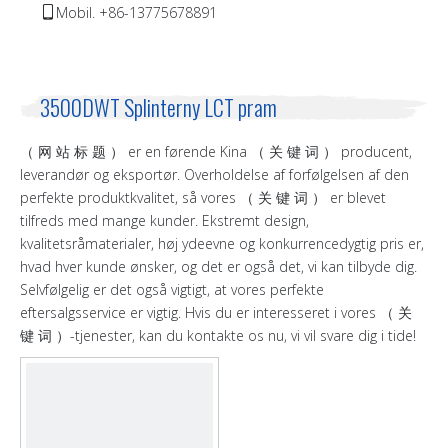
Mobil. +86-13775678891

3500DWT Splinterny LCT pram
（ 网 站 标 题 ） er en førende Kina （ 关 键 词 ） producent,
leverandør og eksportør. Overholdelse af forfølgelsen af ​​den
perfekte produktkvalitet, så vores （ 关 键 词 ） er blevet
tilfreds med mange kunder. Ekstremt design,
kvalitetsråmaterialer, høj ydeevne og konkurrencedygtig pris er,
hvad hver kunde ønsker, og det er også det, vi kan tilbyde dig.
Selvfølgelig er det også vigtigt, at vores perfekte
eftersalgsservice er vigtig. Hvis du er interesseret i vores （ 关
键 词 ）-tjenester, kan du kontakte os nu, vi vil svare dig i tide!