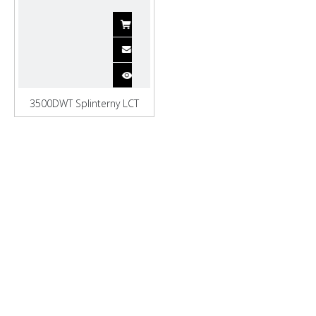
3500DWT Splinterny LCT
pram til last