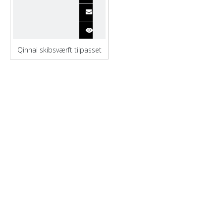
Qinhai skibsværft tilpasset
containerfartøj til transport