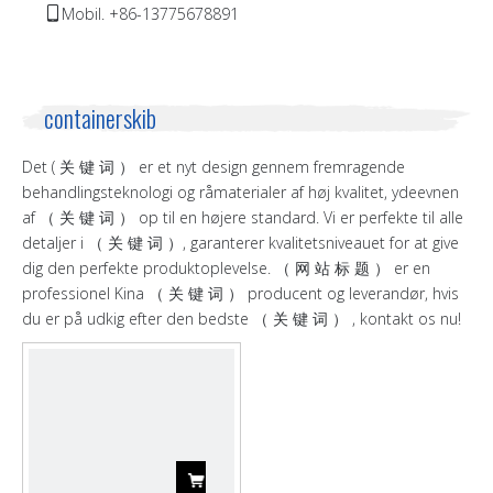
Mobil. +86-13775678891

containerskib
Det ( 关 键 词 ） er et nyt design gennem fremragende
behandlingsteknologi og råmaterialer af høj kvalitet, ydeevnen
af ​​（ 关 键 词 ） op til en højere standard. Vi er perfekte til alle
detaljer i （ 关 键 词 ）, garanterer kvalitetsniveauet for at give
dig den perfekte produktoplevelse. （ 网 站 标 题 ） er en
professionel Kina （ 关 键 词 ） producent og leverandør, hvis
du er på udkig efter den bedste （ 关 键 词 ） , kontakt os nu!