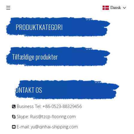
Dansk
PRODUKTKATEGORI
Tilfældige produkter
KONTAKT OS
Business Tel: +86-0523-88329456

Skype: Ruis@tzcp-flooring.com

E-mail:
yu@qinhai-shipping.com
