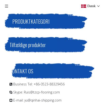
Dansk
PRODUKTKATEGORI
Tilfældige produkter
KONTAKT OS
Business Tel: +86-0523-88329456

Skype: Ruis@tzcp-flooring.com

E-mail:
yu@qinhai-shipping.com
