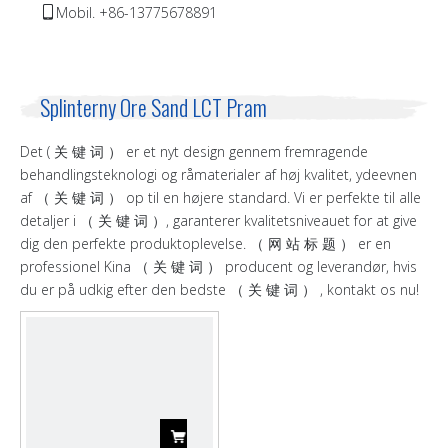
Mobil. +86-13775678891

Splinterny Ore Sand LCT Pram
Det ( 关 键 词 ） er et nyt design gennem fremragende
behandlingsteknologi og råmaterialer af høj kvalitet, ydeevnen
af ​​（ 关 键 词 ） op til en højere standard. Vi er perfekte til alle
detaljer i （ 关 键 词 ）, garanterer kvalitetsniveauet for at give
dig den perfekte produktoplevelse. （ 网 站 标 题 ） er en
professionel Kina （ 关 键 词 ） producent og leverandør, hvis
du er på udkig efter den bedste （ 关 键 词 ） , kontakt os nu!