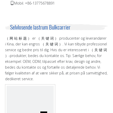
Mobil. +86-13775678891

Selvlosende lastrum Bulkcarrier
（ 网 站 标 题 ） er （ 关 键 词 ） producenter og leverandører
i Kina, der kan engros （ 关 键 词 ）. Vi kan tilbyde professionel
service og bedre pris til dig. Hvis du er interesseret i （ 关 键 词
）-produkter, bedes du kontakte os. Tip: Særlige behov, for
eksempel: OEM, ODM, tilpasset efter krav, design og andre,
bedes du kontakte os og fortælle os detaljerede behov. Vi
følger kvaliteten af ​​at være sikker på, at prisen på samvittighed,
dedikeret service.