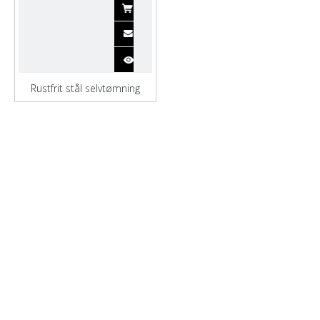
Rustfrit stål selvtømning
lastrum Bulk carrier