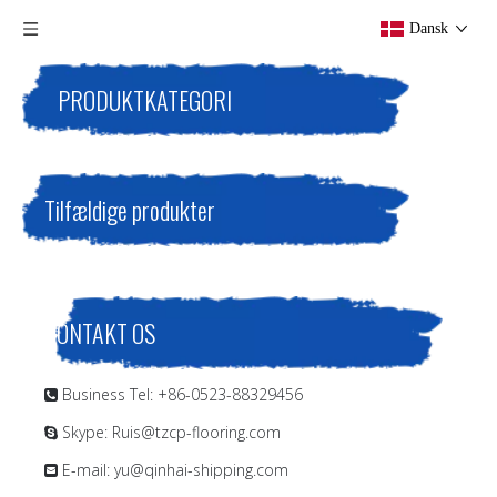
Dansk
PRODUKTKATEGORI
Tilfældige produkter
KONTAKT OS
Business Tel: +86-0523-88329456

Skype: Ruis@tzcp-flooring.com

E-mail:
yu@qinhai-shipping.com
