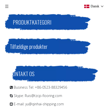
Dansk
PRODUKTKATEGORI
Tilfældige produkter
KONTAKT OS
Business Tel: +86-0523-88329456

Skype: Ruis@tzcp-flooring.com

E-mail:
yu@qinhai-shipping.com
