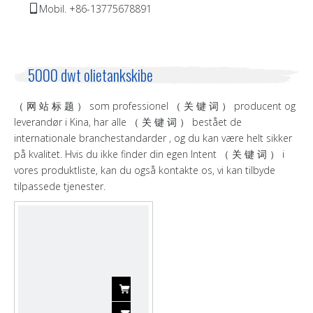
Mobil. +86-13775678891

5000 dwt olietankskibe
（ 网 站 标 题 ） som professionel （ 关 键 词 ） producent og
leverandør i Kina, har alle （ 关 键 词 ） bestået de
internationale branchestandarder , og du kan være helt sikker
på kvalitet. Hvis du ikke finder din egen Intent （ 关 键 词 ） i
vores produktliste, kan du også kontakte os, vi kan tilbyde
tilpassede tjenester.