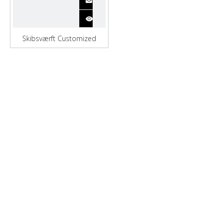
Skibsværft Customized
5000dwt olietankere Sendes
med oliekran