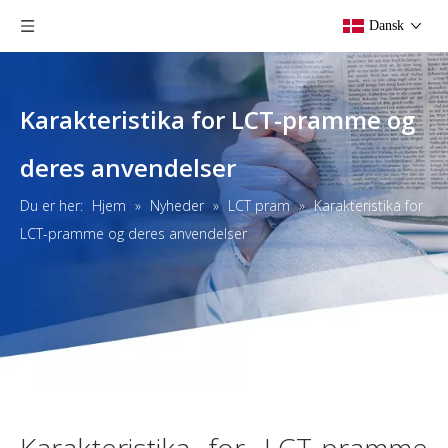
Dansk
Karakteristika for LCT-pramme og
deres anvendelser
Du er her:
Hjem
»
Nyheder
»
LCT pram
»
Karakteristika for
LCT-pramme og deres anvendelser