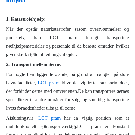
1. Katastrofehjælp:
Når der opstår naturkatastrofer, såsom oversvømmelser og
jordskælv, kan LCT pram hurtigt transportere
nødhjælpsmaterialer og personale til de berørte områder, hvilket
giver stærk støtte til redningsarbejdet.
2. Transport mellem øerne:
For nogle fjerntliggende ølande, på grund af manglen på store
LCT pram
havnefaciliteter,
blive det vigtigste transportmiddel,
der forbinder øerne med omverdenen.De kan transportere øernes
specialiteter til andre områder for salg, og samtidig transportere
livets fornødenheder tilbage til øerne.
Afslutningsvis,
LCT pram
har en vigtig position som et
multifunktionelt søtransportværktøj.LCT pram er konstant
fornyet og udviklet for at imødekomme markedets efterspørgsel