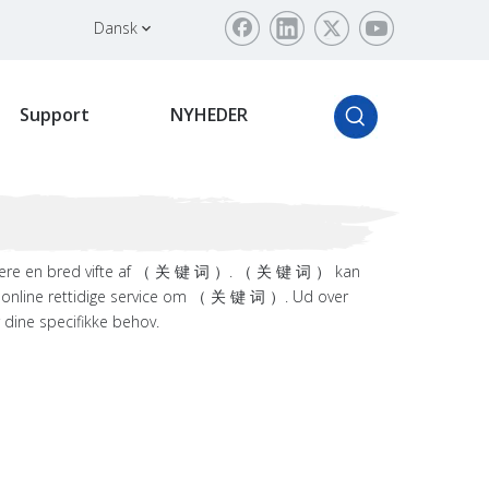
Dansk
Support
NYHEDER
ere en bred vifte af （ 关 键 词 ）. （ 关 键 词 ） kan
 online rettidige service om （ 关 键 词 ）. Ud over
dine specifikke behov.