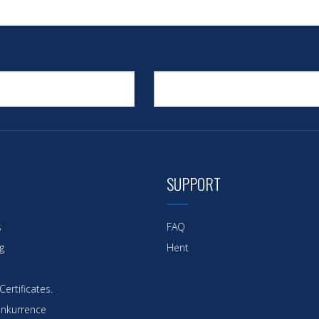
SUPPORT
s
FAQ
g
Hent
ertificates.
nkurrence