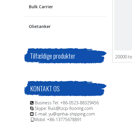
Bulk Carrier
Olietanker
Tilfældige produkter
20000 to
KONTAKT OS
Business Tel: +86-0523-88329456

Skype: Ruis@tzcp-flooring.com

E-mail:
yu@qinhai-shipping.com

Mobil. +86-13775678891
