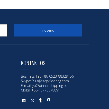
Indsend
KONTAKT OS
Business Tel: +86-0523-88329456
Skype: Ruis@tzcp-flooring.com
E-mail:
yu@qinhai-shipping.com
Mobil. +86-13775678891