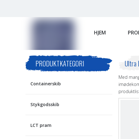
HJEM
PRO
PRODUKTKATEGORI
Ultra
Med mang
Containerskib
imødekomm
produktli
Stykgodsskib
LCT pram