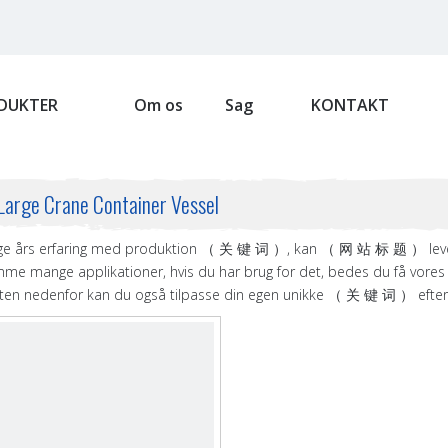
DUKTER
Om os
Sag
KONTAKT
 Large Crane Container Vessel
e års erfaring med produktion （ 关 键 词 ）, kan （ 网 站 标 题 ） lev
e mange applikationer, hvis du har brug for det, bedes du få vores
sten nedenfor kan du også tilpasse din egen unikke （ 关 键 词 ） efter 