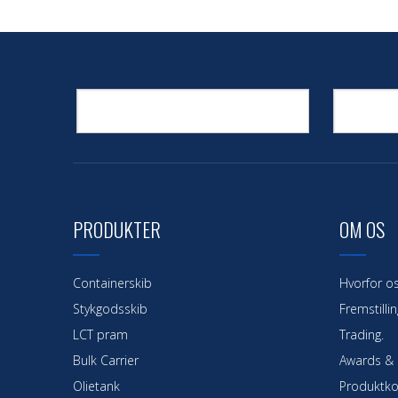
PRODUKTER
OM OS
Containerskib
Hvorfor o
Stykgodsskib
Fremstillin
LCT pram
Trading.
Bulk Carrier
Awards & C
Olietank
Produktko