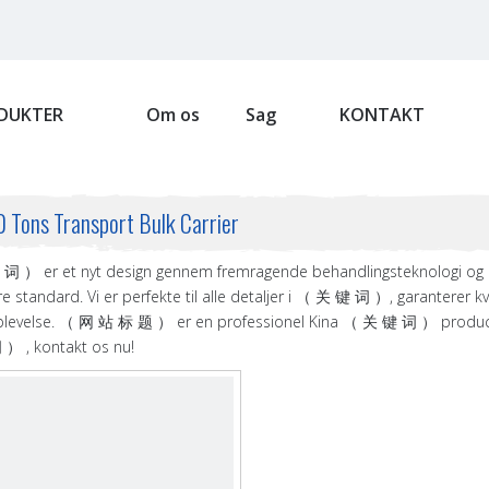
DUKTER
Om os
Sag
KONTAKT
 Tons Transport Bulk Carrier
 词 ） er et nyt design gennem fremragende behandlingsteknologi og rå
ere standard. Vi er perfekte til alle detaljer i （ 关 键 词 ）, garanterer kv
levelse. （ 网 站 标 题 ） er en professionel Kina （ 关 键 词 ） producent
 , kontakt os nu!