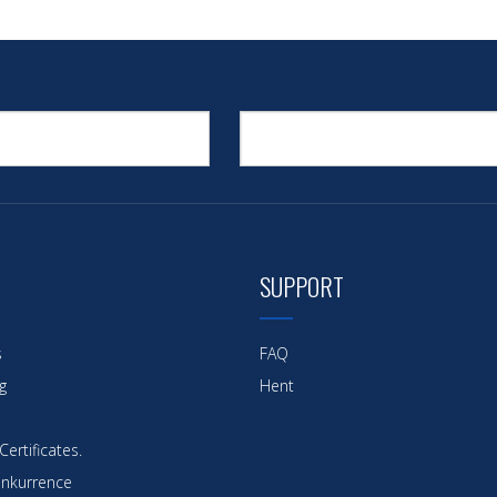
SUPPORT
s
FAQ
g
Hent
ertificates.
nkurrence