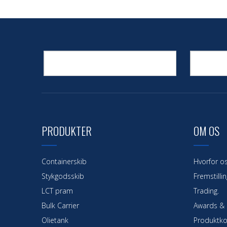
PRODUKTER
OM OS
Containerskib
Hvorfor o
Stykgodsskib
Fremstillin
LCT pram
Trading.
Bulk Carrier
Awards & C
Olietank
Produktko