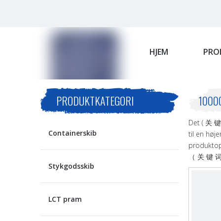
HJEM
PRO
PRODUKTKATEGORI
10000
Det ( 关 键
Containerskib
til en høj
produktop
（ 关 键 词 ）
Stykgodsskib
LCT pram