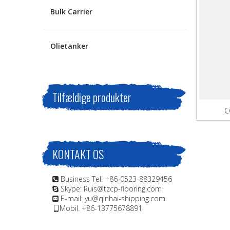
Bulk Carrier
Olietanker
Tilfældige produkter
C
KONTAKT OS
Business Tel: +86-0523-88329456

Skype: Ruis@tzcp-flooring.com

E-mail:
yu@qinhai-shipping.com

Mobil. +86-13775678891
