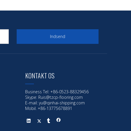
Indsend
KONTAKT OS
Business Tel: +86-0523-88329456
Skype: Ruis@tzcp-flooring.com
E-mail:
yu@qinhai-shipping.com
Mobil. +86-13775678891