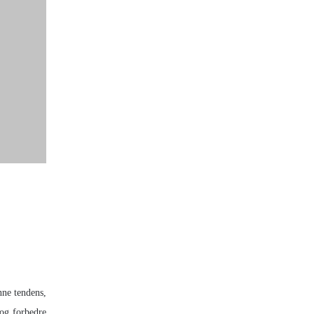
nne tendens,
 og forbedre