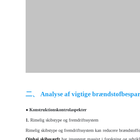
二、 Analyse af vigtige brændstofbespar
● Konstruktionskontrolaspekter
1.
Rimelig skibstype og fremdriftssystem
Rimelig skibstype og fremdriftssystem kan reducere brændstoffor
Qinhai skibsværft
har investeret massivt i forskning og udvik