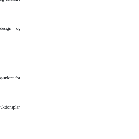
 design- og
spunktet for
duktionsplan