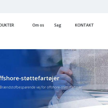
DUKTER
Om os
Sag
KONTAKT
fshore-støttefartøjer
Brændstofbesparende vej for offshore-støttefartøjer