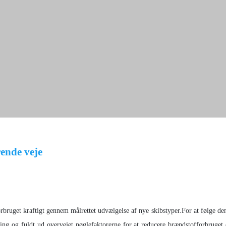
ende veje
bruget kraftigt gennem målrettet udvælgelse af nye skibstyper.For at følge de
ling og fuldt ud overvejet nøglefaktorerne for at reducere brændstofforbruget