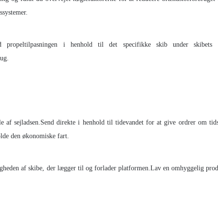
tssystemer.
d propeltilpasningen i henhold til det specifikke skib under skibets
rug.
e af sejladsen.Send direkte i henhold til tidevandet for at give ordrer om tid
olde den økonomiske fart.
gheden af ​​skibe, der lægger til og forlader platformen.Lav en omhyggelig pro