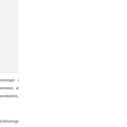
ostninger i
estemmer, at
nsreduktion,
lydelsesrige