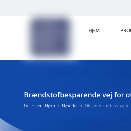
HJEM
PRO
Brændstofbesparende vej for of
Du er her:
Hjem
»
Nyheder
»
Offshore støttefartøj
»