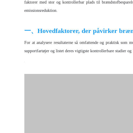
faktorer med stor og kontrollerbar plads til brændstofbespare
emissionsreduktion.
一、Hovedfaktorer, der påvirker brænds
For at analysere resultaterne så omfattende og praktisk som mul
supportfartøjer og listet deres vigtigste kontrollerbare stadier og