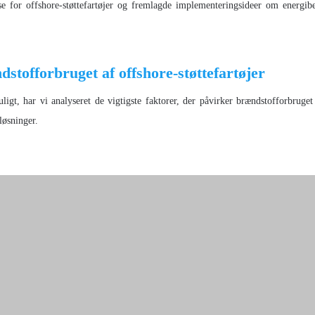
lse for offshore-støttefartøjer og fremlagde implementeringsideer om energib
tofforbruget af offshore-støttefartøjer
igt, har vi analyseret de vigtigste faktorer, der påvirker brændstofforbruget
 løsninger.