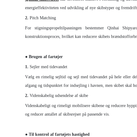
energieffektiviteten ved udvikling af nye skibstyper og fremdrif
2.
Pitch Matching
For stigningspropeltilpasningen bestemmer Qinhai Shipyar
konstruktionsproces, hvilket kan reducere skibets brændstofforb
●
Brugen af ​​fartøjer
1.
Sejler med tidevandet
Vælg en rimelig sejltid og sejl med tidevandet på hele eller del
afgang og tidspunktet for indsejling i havnen, men skibet skal h
2.
Videnskabelig udsendelse af skibe
Videnskabeligt og rimeligt mobilisere skibene og reducere hyppi
og reducer antallet af skibsrejser på passende vis.
● Til kontrol af fartøjets hastighed