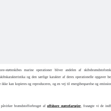
e-støtteskibes marine operationer bliver andelen af ​​skibsbrændstofomk
 skibskarakteristika og den særlige karakter af deres operationelle opgaver b
 ikke kan kopieres og reproduceres, og en vej til energibesparelse og emissio
er påvirker brændstofforbruget af
offshore støttefartøjer
, frasøgte vi de indf